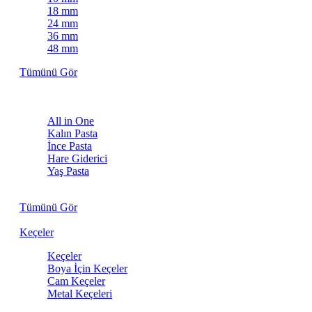
18 mm
24 mm
36 mm
48 mm
Tümünü Gör
Pastalar
All in One
Kalın Pasta
İnce Pasta
Hare Giderici
Yaş Pasta
Kuru Pasta
Tümünü Gör
Keçeler
Keçeler
Boya İçin Keçeler
Cam Keçeler
Metal Keçeleri