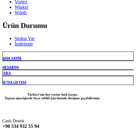
Vortex
Winkel
Würth
Ürün Durumu
Stokta Var
İndirimde
ANA SAYFA
HESABIM
ARA
İSTEK LISTEM
Türkiye’nin her yerine hızlı kargo.
Toptan siparişlerde fiyat teklifi için bizimle iletişime geçebilirsiniz.
Canlı Destek
+90 534 932 55 94