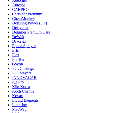
Autocher
Autosol
CARPRO
Cartainer Premium
ChemMonkey
Detailing Power (DP)
Detaycilar
Deturner Premium Care
DeWalt
Divortex
Epoca Sprayer
Erla
Flex
Fra-Ber
Gyeon
IGL Coatings
IK Sprayers
INNOVACAR
K2 Pro
Klin Korea
Koch Chemie
Kovax
Liquid Elements
Little Joe
MacWag