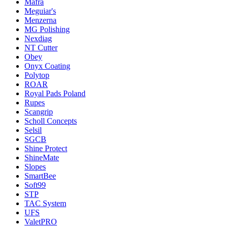
Mafra
Meguiar's
Menzerna
MG Polishing
Nexdiag
NT Cutter
Obey
Onyx Coating
Polytop
ROAR
Royal Pads Poland
Rupes
Scangrip
Scholl Concepts
Selsil
SGCB
Shine Protect
ShineMate
Slopes
SmartBee
Soft99
STP
TAC System
UFS
ValetPRO