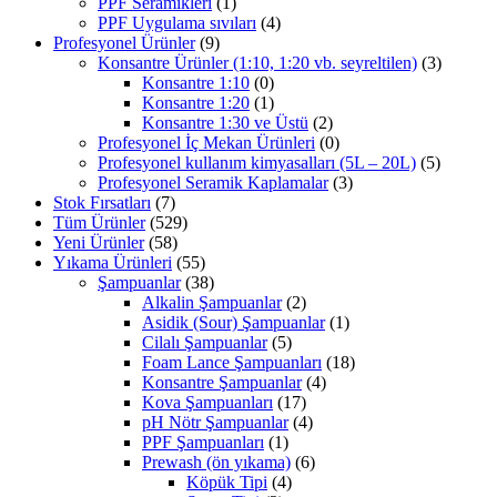
PPF Seramikleri
(1)
PPF Uygulama sıvıları
(4)
Profesyonel Ürünler
(9)
Konsantre Ürünler (1:10, 1:20 vb. seyreltilen)
(3)
Konsantre 1:10
(0)
Konsantre 1:20
(1)
Konsantre 1:30 ve Üstü
(2)
Profesyonel İç Mekan Ürünleri
(0)
Profesyonel kullanım kimyasalları (5L – 20L)
(5)
Profesyonel Seramik Kaplamalar
(3)
Stok Fırsatları
(7)
Tüm Ürünler
(529)
Yeni Ürünler
(58)
Yıkama Ürünleri
(55)
Şampuanlar
(38)
Alkalin Şampuanlar
(2)
Asidik (Sour) Şampuanlar
(1)
Cilalı Şampuanlar
(5)
Foam Lance Şampuanları
(18)
Konsantre Şampuanlar
(4)
Kova Şampuanları
(17)
pH Nötr Şampuanlar
(4)
PPF Şampuanları
(1)
Prewash (ön yıkama)
(6)
Köpük Tipi
(4)