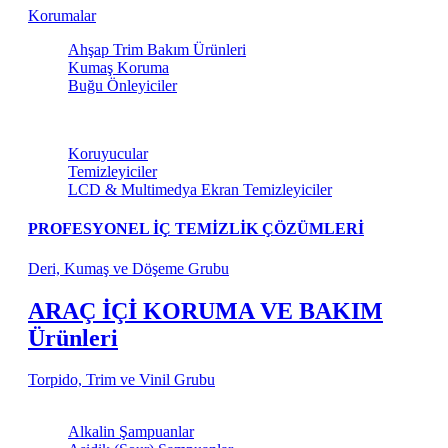
Korumalar
Ahşap Trim Bakım Ürünleri
Kumaş Koruma
Buğu Önleyiciler
Torpido ve Vinil Bakım
Koruyucular
Temizleyiciler
LCD & Multimedya Ekran Temizleyiciler
PROFESYONEL İÇ TEMİZLİK ÇÖZÜMLERİ
Deri, Kumaş ve Döşeme Grubu
ARAÇ İÇİ KORUMA VE BAKIM
Ürünleri
Torpido, Trim ve Vinil Grubu
Şampuanlar
Alkalin Şampuanlar