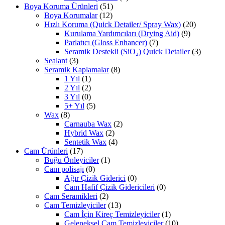
Boya Koruma Ürünleri
(51)
Boya Korumalar
(12)
Hızlı Koruma (Quick Detailer/ Spray Wax)
(20)
Kurulama Yardımcıları (Drying Aid)
(9)
Parlatıcı (Gloss Enhancer)
(7)
Seramik Destekli (SiO₂) Quick Detailer
(3)
Sealant
(3)
Seramik Kaplamalar
(8)
1 Yıl
(1)
2 Yıl
(2)
3 Yıl
(0)
5+ Yıl
(5)
Wax
(8)
Carnauba Wax
(2)
Hybrid Wax
(2)
Sentetik Wax
(4)
Cam Ürünleri
(17)
Buğu Önleyiciler
(1)
Cam polisajı
(0)
Ağır Çizik Giderici
(0)
Cam Hafif Çizik Gidericileri
(0)
Cam Seramikleri
(2)
Cam Temizleyiciler
(13)
Cam İçin Kireç Temizleyiciler
(1)
Geleneksel Cam Temizleyiciler
(10)