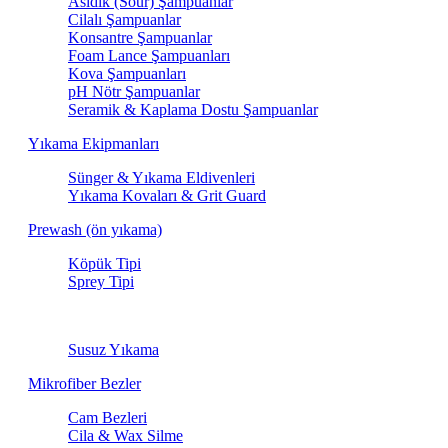
Asidik (Sour) Şampuanlar
Cilalı Şampuanlar
Konsantre Şampuanlar
Foam Lance Şampuanları
Kova Şampuanları
pH Nötr Şampuanlar
Seramik & Kaplama Dostu Şampuanlar
Yıkama Ekipmanları
Sünger & Yıkama Eldivenleri
Yıkama Kovaları & Grit Guard
Prewash (ön yıkama)
Köpük Tipi
Sprey Tipi
Susuz Yıkama
Susuz Yıkama
Mikrofiber Bezler
Cam Bezleri
Cila & Wax Silme