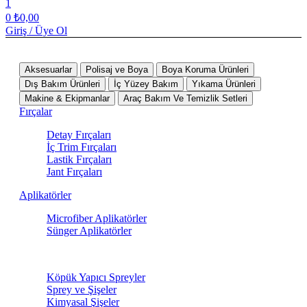
1
0
₺
0,00
Giriş / Üye Ol
Tüm Kategoriler
Aksesuarlar
Polisaj ve Boya
Boya Koruma Ürünleri
Dış Bakım Ürünleri
İç Yüzey Bakım
Yıkama Ürünleri
Makine & Ekipmanlar
Araç Bakım Ve Temizlik Setleri
Fırçalar
Detay Fırçaları
İç Trim Fırçaları
Lastik Fırçaları
Jant Fırçaları
Aplikatörler
Microfiber Aplikatörler
Sünger Aplikatörler
Sprey Ürünleri
Köpük Yapıcı Spreyler
Sprey ve Şişeler
Kimyasal Şişeler