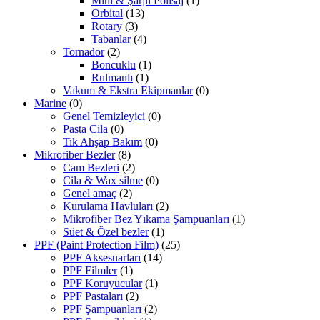
Mini & Şarjlı Polisaj
(1)
Orbital
(13)
Rotary
(3)
Tabanlar
(4)
Tornador
(2)
Boncuklu
(1)
Rulmanlı
(1)
Vakum & Ekstra Ekipmanlar
(0)
Marine
(0)
Genel Temizleyici
(0)
Pasta Cila
(0)
Tik Ahşap Bakım
(0)
Mikrofiber Bezler
(8)
Cam Bezleri
(2)
Cila & Wax silme
(0)
Genel amaç
(2)
Kurulama Havluları
(2)
Mikrofiber Bez Yıkama Şampuanları
(1)
Süet & Özel bezler
(1)
PPF (Paint Protection Film)
(25)
PPF Aksesuarları
(14)
PPF Filmler
(1)
PPF Koruyucular
(1)
PPF Pastaları
(2)
PPF Şampuanları
(2)