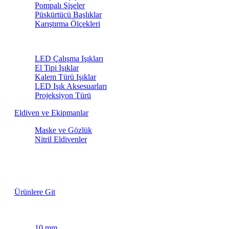
Pompalı Şişeler
Püskürtücü Başlıklar
Karıştırma Ölçekleri
LED Işıklar
LED Çalışma Işıkları
El Tipi Işıklar
Kalem Türü Işıklar
LED Işık Aksesuarları
Projeksiyon Türü
Eldiven ve Ekipmanlar
Maske ve Gözlük
Nitril Eldivenler
Lastik Fırçaları
Özel Fiyatlarla
Ürünlere Git
Maskeleme Bantları
10 mm