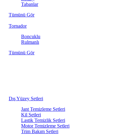
Tabanlar
Tümünü Gör
Tornador
Boncuklu
Rulmanlı
Tümünü Gör
Aracınızın İhtiyacı Olan Her Şey Bir
Arada
Dış yıkamadan iç detaylara kadar, birbiriyle en uyumlu
ürünlerden oluşan bakım setlerini keşfedin.
Dış Yüzey Setleri
Jant Temizleme Setleri
Kil Setleri
Lastik Temizlik Setleri
Motor Temizleme Setleri
Trim Bakım Setleri