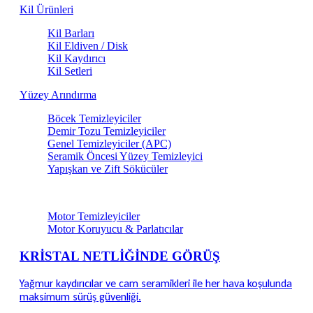
Kil Ürünleri
Kil Barları
Kil Eldiven / Disk
Kil Kaydırıcı
Kil Setleri
Yüzey Arındırma
Böcek Temizleyiciler
Demir Tozu Temizleyiciler
Genel Temizleyiciler (APC)
Seramik Öncesi Yüzey Temizleyici
Yapışkan ve Zift Sökücüler
Motor & Teknik Alan Bakım
Motor Temizleyiciler
Motor Koruyucu & Parlatıcılar
KRİSTAL NETLİĞİNDE GÖRÜŞ
Yağmur kaydırıcılar ve cam seramikleri ile her hava koşulunda
maksimum sürüş güvenliği.