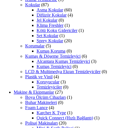
Kokular
(87)
Asma Kokular
(60)
Difüzör Kokular
(4)
Jel Kokular
(0)
Klima Freshler
(1)
Kötü Koku Gidericiler
(1)
Set Kokular
(1)
Sprey Kokular
(20)
Korumalar
(5)
Kumaş Koruma
(0)
Kumaş & Döşeme Temizleyici
(6)
Alcantara Kumaş Temizleyici
(3)
Kumaş Temizleyici
(0)
LCD & Multimedya Ekran Temizleyiciler
(0)
Plastik ve Vinil
(4)
Koruyucular
(3)
Temizleyiciler
(0)
Makine & Ekipmanlar
(27)
Boya Ölçüm Cihazları
(1)
Buhar Makineleri
(0)
Foam Lance
(4)
Karcher K Type
(1)
Quick Connect (Hızlı Bağlantı)
(1)
Polisaj Makinaları
(20)