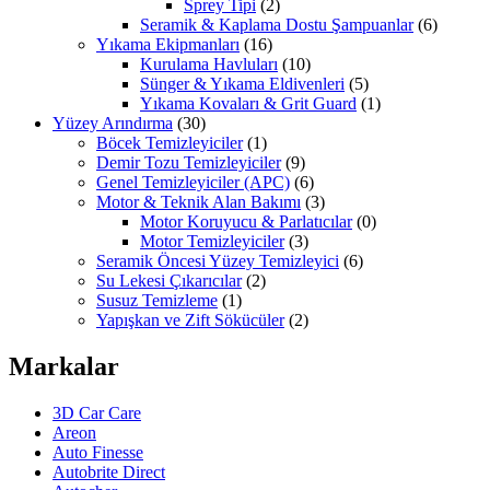
Sprey Tipi
(2)
Seramik & Kaplama Dostu Şampuanlar
(6)
Yıkama Ekipmanları
(16)
Kurulama Havluları
(10)
Sünger & Yıkama Eldivenleri
(5)
Yıkama Kovaları & Grit Guard
(1)
Yüzey Arındırma
(30)
Böcek Temizleyiciler
(1)
Demir Tozu Temizleyiciler
(9)
Genel Temizleyiciler (APC)
(6)
Motor & Teknik Alan Bakımı
(3)
Motor Koruyucu & Parlatıcılar
(0)
Motor Temizleyiciler
(3)
Seramik Öncesi Yüzey Temizleyici
(6)
Su Lekesi Çıkarıcılar
(2)
Susuz Temizleme
(1)
Yapışkan ve Zift Sökücüler
(2)
Markalar
3D Car Care
Areon
Auto Finesse
Autobrite Direct