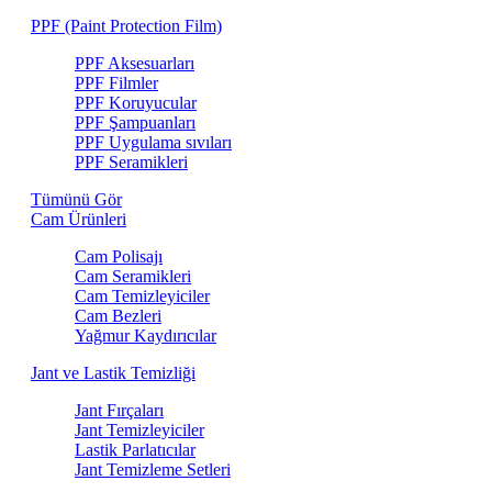
PPF (Paint Protection Film)
PPF Aksesuarları
PPF Filmler
PPF Koruyucular
PPF Şampuanları
PPF Uygulama sıvıları
PPF Seramikleri
Tümünü Gör
Cam Ürünleri
Cam Polisajı
Cam Seramikleri
Cam Temizleyiciler
Cam Bezleri
Yağmur Kaydırıcılar
Jant ve Lastik Temizliği
Jant Fırçaları
Jant Temizleyiciler
Lastik Parlatıcılar
Jant Temizleme Setleri