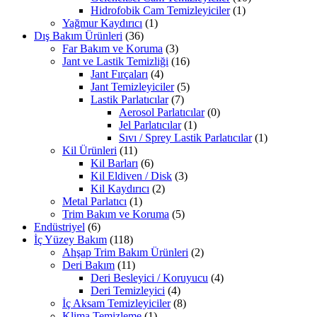
Hidrofobik Cam Temizleyiciler
(1)
Yağmur Kaydırıcı
(1)
Dış Bakım Ürünleri
(36)
Far Bakım ve Koruma
(3)
Jant ve Lastik Temizliği
(16)
Jant Fırçaları
(4)
Jant Temizleyiciler
(5)
Lastik Parlatıcılar
(7)
Aerosol Parlatıcılar
(0)
Jel Parlatıcılar
(1)
Sıvı / Sprey Lastik Parlatıcılar
(1)
Kil Ürünleri
(11)
Kil Barları
(6)
Kil Eldiven / Disk
(3)
Kil Kaydırıcı
(2)
Metal Parlatıcı
(1)
Trim Bakım ve Koruma
(5)
Endüstriyel
(6)
İç Yüzey Bakım
(118)
Ahşap Trim Bakım Ürünleri
(2)
Deri Bakım
(11)
Deri Besleyici / Koruyucu
(4)
Deri Temizleyici
(4)
İç Aksam Temizleyiciler
(8)
Klima Temizleme
(1)