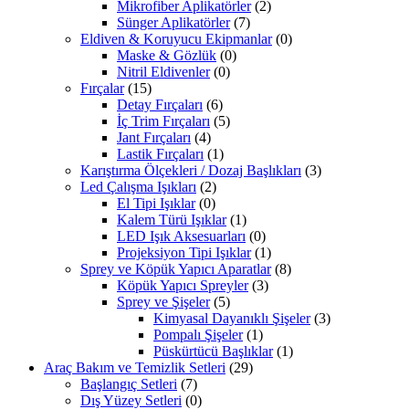
Mikrofiber Aplikatörler
(2)
Sünger Aplikatörler
(7)
Eldiven & Koruyucu Ekipmanlar
(0)
Maske & Gözlük
(0)
Nitril Eldivenler
(0)
Fırçalar
(15)
Detay Fırçaları
(6)
İç Trim Fırçaları
(5)
Jant Fırçaları
(4)
Lastik Fırçaları
(1)
Karıştırma Ölçekleri / Dozaj Başlıkları
(3)
Led Çalışma Işıkları
(2)
El Tipi Işıklar
(0)
Kalem Türü Işıklar
(1)
LED Işık Aksesuarları
(0)
Projeksiyon Tipi Işıklar
(1)
Sprey ve Köpük Yapıcı Aparatlar
(8)
Köpük Yapıcı Spreyler
(3)
Sprey ve Şişeler
(5)
Kimyasal Dayanıklı Şişeler
(3)
Pompalı Şişeler
(1)
Püskürtücü Başlıklar
(1)
Araç Bakım ve Temizlik Setleri
(29)
Başlangıç Setleri
(7)
Dış Yüzey Setleri
(0)