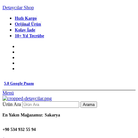
Detaycılar Shop
Hızlı Kargo
Orijinal Ürün
Kolay İade
10+ Yıl Tecrübe
5.0 Google Puanı
Menü
Ürün Ara
Arama
En Yakın Mağazamız: Sakarya
+90 534 932 55 94