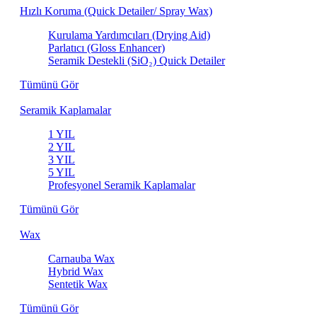
Hızlı Koruma (Quick Detailer/ Spray Wax)
Kurulama Yardımcıları (Drying Aid)
Parlatıcı (Gloss Enhancer)
Seramik Destekli (SiO₂) Quick Detailer
Tümünü Gör
Seramik Kaplamalar
1 YIL
2 YIL
3 YIL
5 YIL
Profesyonel Seramik Kaplamalar
Tümünü Gör
Wax
Carnauba Wax
Hybrid Wax
Sentetik Wax
Tümünü Gör