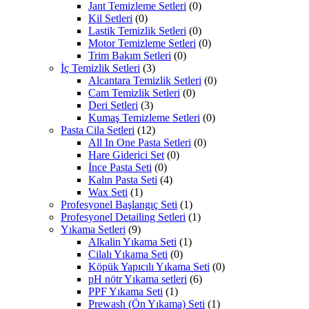
Jant Temizleme Setleri
(0)
Kil Setleri
(0)
Lastik Temizlik Setleri
(0)
Motor Temizleme Setleri
(0)
Trim Bakım Setleri
(0)
İç Temizlik Setleri
(3)
Alcantara Temizlik Setleri
(0)
Cam Temizlik Setleri
(0)
Deri Setleri
(3)
Kumaş Temizleme Setleri
(0)
Pasta Cila Setleri
(12)
All In One Pasta Setleri
(0)
Hare Giderici Set
(0)
İnce Pasta Seti
(0)
Kalın Pasta Seti
(4)
Wax Seti
(1)
Profesyonel Başlangıç Seti
(1)
Profesyonel Detailing Setleri
(1)
Yıkama Setleri
(9)
Alkalin Yıkama Seti
(1)
Cilalı Yıkama Seti
(0)
Köpük Yapıcılı Yıkama Seti
(0)
pH nötr Yıkama setleri
(6)
PPF Yıkama Seti
(1)
Prewash (Ön Yıkama) Seti
(1)