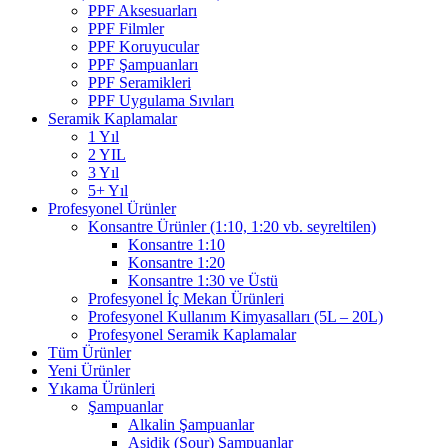
PPF Aksesuarları
PPF Filmler
PPF Koruyucular
PPF Şampuanları
PPF Seramikleri
PPF Uygulama Sıvıları
Seramik Kaplamalar
1 Yıl
2 YIL
3 Yıl
5+ Yıl
Profesyonel Ürünler
Konsantre Ürünler (1:10, 1:20 vb. seyreltilen)
Konsantre 1:10
Konsantre 1:20
Konsantre 1:30 ve Üstü
Profesyonel İç Mekan Ürünleri
Profesyonel Kullanım Kimyasalları (5L – 20L)
Profesyonel Seramik Kaplamalar
Tüm Ürünler
Yeni Ürünler
Yıkama Ürünleri
Şampuanlar
Alkalin Şampuanlar
Asidik (Sour) Şampuanlar