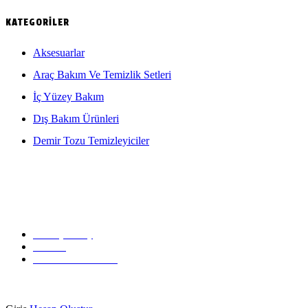
KATEGORILER
Aksesuarlar
Araç Bakım Ve Temizlik Setleri
İç Yüzey Bakım
Dış Bakım Ürünleri
Demir Tozu Temizleyiciler
Detaycilar © 2025
Nerobsmedia
Tarafından Yapılmıştır. Tüm Hakları
Gizlidir 256bit SSL sertifikası ile korunmaktadır.
Privacy Policy
Contact
Terms & Conditions