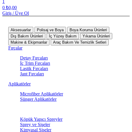
1
0
₺
0,00
Giriş / Üye Ol
Tüm Kategoriler
Aksesuarlar
Polisaj ve Boya
Boya Koruma Ürünleri
Dış Bakım Ürünleri
İç Yüzey Bakım
Yıkama Ürünleri
Makine & Ekipmanlar
Araç Bakım Ve Temizlik Setleri
Fırçalar
Detay Fırçaları
İç Trim Fırçaları
Lastik Fırçaları
Jant Fırçaları
Aplikatörler
Microfiber Aplikatörler
Sünger Aplikatörler
Sprey Ürünleri
Köpük Yapıcı Spreyler
Sprey ve Şişeler
Kimyasal Şişeler