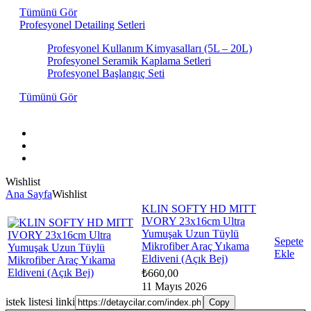
Tümünü Gör
Profesyonel Detailing Setleri
Profesyonel Kullanım Kimyasalları (5L – 20L)
Profesyonel Seramik Kaplama Setleri
Profesyonel Başlangıç Seti
Tümünü Gör
Hakkımızda
İletişim
Markalar
Wishlist
Ana Sayfa
Wishlist
KLIN SOFTY HD MITT
IVORY 23x16cm Ultra
Yumuşak Uzun Tüylü
Sepete
Mikrofiber Araç Yıkama
Ekle
Eldiveni (Açık Bej)
₺
660,00
11 Mayıs 2026
istek listesi linki
Copy