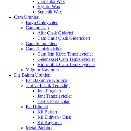
Carnauba Wax
Hybrid Wax
Sentetik Wax
Cam Ürünleri
Buğu Önleyiciler
Cam polisajı
Ağır Çizik Giderici
Cam Hafif Çizik Gidericileri
Cam Seramikleri
Cam Temizleyiciler
Cam İçin Kireç Temizleyiciler
Geleneksel Cam Temizleyiciler
Hidrofobik Cam Temizleyiciler
Yağmur Kaydırıcı
Dış Bakım Ürünleri
Far Bakım ve Koruma
Jant ve Lastik Temizliği
Jant Fırçaları
Jant Temizleyiciler
Lastik Parlatıcılar
Kil Ürünleri
Kil Barları
Kil Eldiven / Disk
Kil Kaydırıcı
Metal Parlatıcı