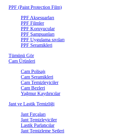
PPF (Paint Protection Film)
PPF Aksesuarları
PPF Filmler
PPF Koruyucular
PPF Şampuanları
PPF Uygulama sıvıları
PPF Seramikleri
Tümünü Gör
Cam Ürünleri
Cam Polisajı
Cam Seramikleri
Cam Temizleyiciler
Cam Bezleri
Yağmur Kaydırıcılar
Jant ve Lastik Temizliği
Jant Fırçaları
Jant Temizleyiciler
Lastik Parlatıcılar
Jant Temizleme Setleri