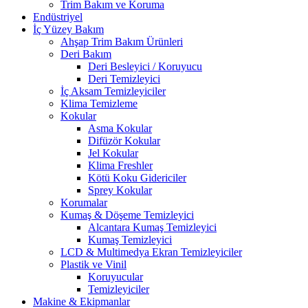
Trim Bakım ve Koruma
Endüstriyel
İç Yüzey Bakım
Ahşap Trim Bakım Ürünleri
Deri Bakım
Deri Besleyici / Koruyucu
Deri Temizleyici
İç Aksam Temizleyiciler
Klima Temizleme
Kokular
Asma Kokular
Difüzör Kokular
Jel Kokular
Klima Freshler
Kötü Koku Gidericiler
Sprey Kokular
Korumalar
Kumaş & Döşeme Temizleyici
Alcantara Kumaş Temizleyici
Kumaş Temizleyici
LCD & Multimedya Ekran Temizleyiciler
Plastik ve Vinil
Koruyucular
Temizleyiciler
Makine & Ekipmanlar