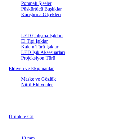
Pompalı Şişeler
Püskürtücü Başlıklar
Karıştırma Ölçekleri
LED Işıklar
LED Çalışma Işıkları
El Tipi Işıklar
Kalem Türü Işıklar
LED Işık Aksesuarları
Projeksiyon Türü
Eldiven ve Ekipmanlar
Maske ve Gözlük
Nitril Eldivenler
Lastik Fırçaları
Özel Fiyatlarla
Ürünlere Git
Maskeleme Bantları
10 mm