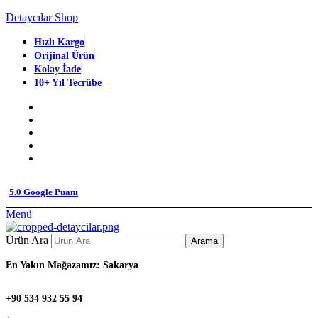
Detaycılar Shop
Hızlı Kargo
Orijinal Ürün
Kolay İade
10+ Yıl Tecrübe
5.0 Google Puanı
Menü
Ürün Ara
Arama
En Yakın Mağazamız: Sakarya
+90 534 932 55 94