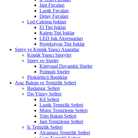
Jant Fırçaları
Lastik Fırçaları
Detay Fırçaları
Led Çalışma Işıkları
El Tipi Işıklar
Kalem Tipi Işıklar
LED Işık Aksesuarları
Projeksiyon Tipi Işıklar
Sprey ve Köpük Yapıcı Aparatlar
Köpük Yapıcı Spreyler
Sprey ve Şişeler
Kimyasal Dayanıklı Şişeler
Pompalı Şişeler
Püskürtücü Başlıklar
Araç Bakım ve Temizlik Setleri
Başlangıç Setleri
Dış Yüzey Setleri
Kil Setleri
Lastik Temizlik Setleri
Motor Temizleme Setleri
Trim Bakım Setleri
Jant Temizleme Setleri
İç Temizlik Setleri
Alcantara Temizlik Setleri