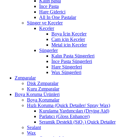
Kalın pasta
İnce Pasta
Hare Giderici
All In One Pastalar
Sünger ve Keçeler
Keçeler
Boya İçin Keçeler
Cam için Keçeler
Metal için Keçeler
Süngerler
Kalın Pasta Süngerleri
İnce Pasta Süngerleri
Hare Süngerleri
Wax Süngerleri
Zımparalar
Disk Zımparalar
Kuru Zımparalar
Boya Koruma Ürünleri
Boya Korumalar
Hızlı Koruma (Quick Detailer/ Spray Wax)
Kurulama Yardımcıları (Drying Aid)
Parlatıcı (Gloss Enhancer)
Seramik Destekli (SiO₂) Quick Detailer
Sealant
Wax