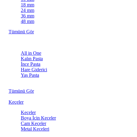
18 mm
24 mm
36 mm
48 mm
Tümünü Gör
Pastalar
All in One
Kalın Pasta
İnce Pasta
Hare Giderici
Yaş Pasta
Kuru Pasta
Tümünü Gör
Keçeler
Keçeler
Boya İçin Keçeler
Cam Keçeler
Metal Keçeleri