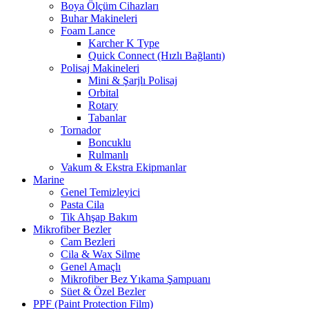
Boya Ölçüm Cihazları
Buhar Makineleri
Foam Lance
Karcher K Type
Quick Connect (Hızlı Bağlantı)
Polisaj Makineleri
Mini & Şarjlı Polisaj
Orbital
Rotary
Tabanlar
Tornador
Boncuklu
Rulmanlı
Vakum & Ekstra Ekipmanlar
Marine
Genel Temizleyici
Pasta Cila
Tik Ahşap Bakım
Mikrofiber Bezler
Cam Bezleri
Cila & Wax Silme
Genel Amaçlı
Mikrofiber Bez Yıkama Şampuanı
Süet & Özel Bezler
PPF (Paint Protection Film)