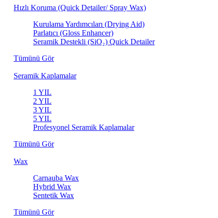
Hızlı Koruma (Quick Detailer/ Spray Wax)
Kurulama Yardımcıları (Drying Aid)
Parlatıcı (Gloss Enhancer)
Seramik Destekli (SiO₂) Quick Detailer
Tümünü Gör
Seramik Kaplamalar
1 YIL
2 YIL
3 YIL
5 YIL
Profesyonel Seramik Kaplamalar
Tümünü Gör
Wax
Carnauba Wax
Hybrid Wax
Sentetik Wax
Tümünü Gör