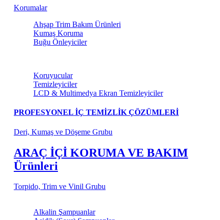
Korumalar
Ahşap Trim Bakım Ürünleri
Kumaş Koruma
Buğu Önleyiciler
Torpido ve Vinil Bakım
Koruyucular
Temizleyiciler
LCD & Multimedya Ekran Temizleyiciler
PROFESYONEL İÇ TEMİZLİK ÇÖZÜMLERİ
Deri, Kumaş ve Döşeme Grubu
ARAÇ İÇİ KORUMA VE BAKIM
Ürünleri
Torpido, Trim ve Vinil Grubu
Şampuanlar
Alkalin Şampuanlar