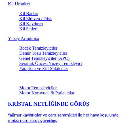
Kil Ürünleri
Kil Barları
Kil Eldiven / Disk
Kil Kaydırıcı
Kil Setleri
Yüzey Arındırma
Böcek Temizleyiciler
Demir Tozu Temizleyiciler
Genel Temizleyiciler (APC)
Seramik Öncesi Yüzey Temizleyici
Yapışkan ve Zift Sökücüler
Motor & Teknik Alan Bakım
Motor Temizleyiciler
Motor Koruyucu & Parlatıcılar
KRİSTAL NETLİĞİNDE GÖRÜŞ
Yağmur kaydırıcılar ve cam seramikleri ile her hava koşulunda
maksimum sürüş güvenliği.