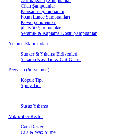
Asidik (Sour) Şampuanlar
Cilalı Şampuanlar
Konsantre Şampuanlar
Foam Lance Şampuanları
Kova Şampuanları
pH Nötr Şampuanlar
Seramik & Kaplama Dostu Şampuanlar
Yıkama Ekipmanları
Sünger & Yıkama Eldivenleri
Yıkama Kovaları & Grit Guard
Prewash (ön yıkama)
Köpük Tipi
Sprey Tipi
Susuz Yıkama
Susuz Yıkama
Mikrofiber Bezler
Cam Bezleri
Cila & Wax Silme