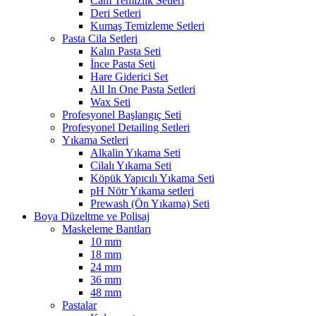
Cam Temizlik Setleri
Deri Setleri
Kumaş Temizleme Setleri
Pasta Cila Setleri
Kalın Pasta Seti
İnce Pasta Seti
Hare Giderici Set
All In One Pasta Setleri
Wax Seti
Profesyonel Başlangıç Seti
Profesyonel Detailing Setleri
Yıkama Setleri
Alkalin Yıkama Seti
Cilalı Yıkama Seti
Köpük Yapıcılı Yıkama Seti
pH Nötr Yıkama setleri
Prewash (Ön Yıkama) Seti
Boya Düzeltme ve Polisaj
Maskeleme Bantları
10 mm
18 mm
24 mm
36 mm
48 mm
Pastalar