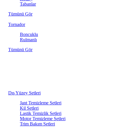
Tabanlar
Tümünü Gör
Tornador
Boncuklu
Rulmanlı
Tümünü Gör
Aracınızın İhtiyacı Olan Her Şey Bir
Arada
Dış yıkamadan iç detaylara kadar, birbiriyle en uyumlu
ürünlerden oluşan bakım setlerini keşfedin.
Dış Yüzey Setleri
Jant Temizleme Setleri
Kil Setleri
Lastik Temizlik Setleri
Motor Temizleme Setleri
Trim Bakım Setleri