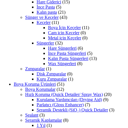
Hare Giderici
(15)
İnce Pasta
(5)
Kalın pasta
(21)
Sünger ve Keçeler
(43)
Keçeler
(11)
Boya İçin Keçeler
(11)
Cam için Keçeler
(0)
Metal için Keçeler
(0)
Süngerler
(32)
Hare Süngerleri
(6)
İnce Pasta Süngerleri
(5)
Kalın Pasta Süngerleri
(13)
Wax Süngerleri
(8)
Zımparalar
(1)
Disk Zımparalar
(0)
Kuru Zımparalar
(1)
Boya Koruma Ürünleri
(51)
Boya Korumalar
(12)
Hızlı Koruma (Quick Detailer/ Spray Wax)
(20)
Kurulama Yardımcıları (Drying Aid)
(9)
Parlatıcı (Gloss Enhancer)
(7)
Seramik Destekli (SiO₂) Quick Detailer
(3)
Sealant
(3)
Seramik Kaplamalar
(8)
1 Yıl
(1)