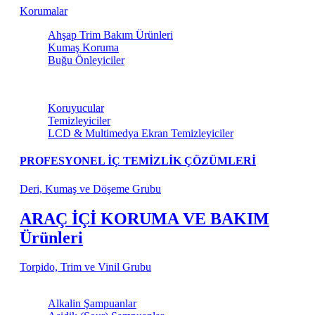
Korumalar
Ahşap Trim Bakım Ürünleri
Kumaş Koruma
Buğu Önleyiciler
Torpido ve Vinil Bakım
Koruyucular
Temizleyiciler
LCD & Multimedya Ekran Temizleyiciler
PROFESYONEL İÇ TEMİZLİK ÇÖZÜMLERİ
Deri, Kumaş ve Döşeme Grubu
ARAÇ İÇİ KORUMA VE BAKIM
Ürünleri
Torpido, Trim ve Vinil Grubu
Şampuanlar
Alkalin Şampuanlar