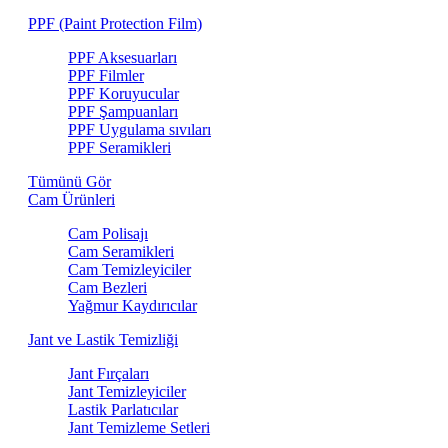
PPF (Paint Protection Film)
PPF Aksesuarları
PPF Filmler
PPF Koruyucular
PPF Şampuanları
PPF Uygulama sıvıları
PPF Seramikleri
Tümünü Gör
Cam Ürünleri
Cam Polisajı
Cam Seramikleri
Cam Temizleyiciler
Cam Bezleri
Yağmur Kaydırıcılar
Jant ve Lastik Temizliği
Jant Fırçaları
Jant Temizleyiciler
Lastik Parlatıcılar
Jant Temizleme Setleri