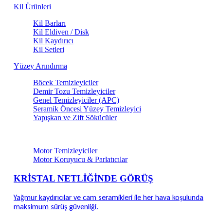
Kil Ürünleri
Kil Barları
Kil Eldiven / Disk
Kil Kaydırıcı
Kil Setleri
Yüzey Arındırma
Böcek Temizleyiciler
Demir Tozu Temizleyiciler
Genel Temizleyiciler (APC)
Seramik Öncesi Yüzey Temizleyici
Yapışkan ve Zift Sökücüler
Motor & Teknik Alan Bakım
Motor Temizleyiciler
Motor Koruyucu & Parlatıcılar
KRİSTAL NETLİĞİNDE GÖRÜŞ
Yağmur kaydırıcılar ve cam seramikleri ile her hava koşulunda
maksimum sürüş güvenliği.