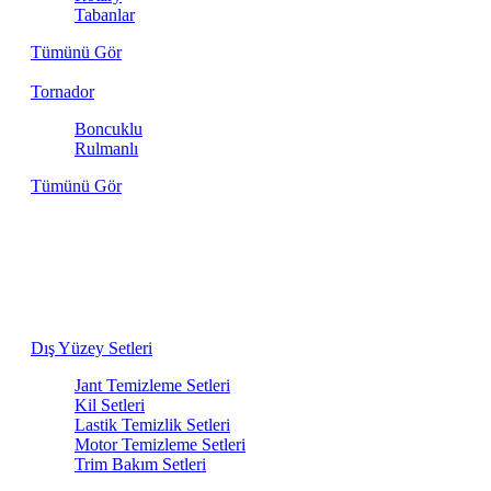
Tabanlar
Tümünü Gör
Tornador
Boncuklu
Rulmanlı
Tümünü Gör
Aracınızın İhtiyacı Olan Her Şey Bir
Arada
Dış yıkamadan iç detaylara kadar, birbiriyle en uyumlu
ürünlerden oluşan bakım setlerini keşfedin.
Dış Yüzey Setleri
Jant Temizleme Setleri
Kil Setleri
Lastik Temizlik Setleri
Motor Temizleme Setleri
Trim Bakım Setleri