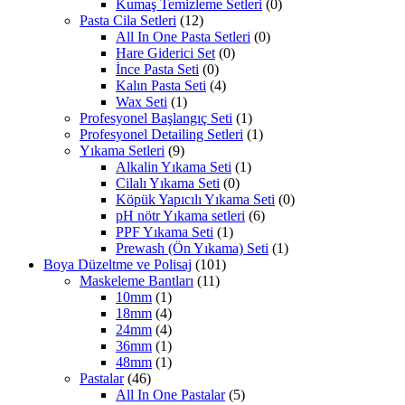
Kumaş Temizleme Setleri
(0)
Pasta Cila Setleri
(12)
All In One Pasta Setleri
(0)
Hare Giderici Set
(0)
İnce Pasta Seti
(0)
Kalın Pasta Seti
(4)
Wax Seti
(1)
Profesyonel Başlangıç Seti
(1)
Profesyonel Detailing Setleri
(1)
Yıkama Setleri
(9)
Alkalin Yıkama Seti
(1)
Cilalı Yıkama Seti
(0)
Köpük Yapıcılı Yıkama Seti
(0)
pH nötr Yıkama setleri
(6)
PPF Yıkama Seti
(1)
Prewash (Ön Yıkama) Seti
(1)
Boya Düzeltme ve Polisaj
(101)
Maskeleme Bantları
(11)
10mm
(1)
18mm
(4)
24mm
(4)
36mm
(1)
48mm
(1)
Pastalar
(46)
All In One Pastalar
(5)