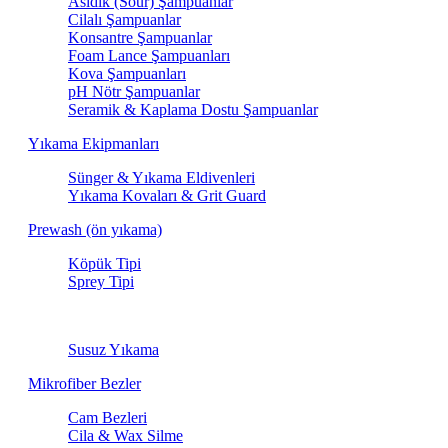
Asidik (Sour) Şampuanlar
Cilalı Şampuanlar
Konsantre Şampuanlar
Foam Lance Şampuanları
Kova Şampuanları
pH Nötr Şampuanlar
Seramik & Kaplama Dostu Şampuanlar
Yıkama Ekipmanları
Sünger & Yıkama Eldivenleri
Yıkama Kovaları & Grit Guard
Prewash (ön yıkama)
Köpük Tipi
Sprey Tipi
Susuz Yıkama
Susuz Yıkama
Mikrofiber Bezler
Cam Bezleri
Cila & Wax Silme