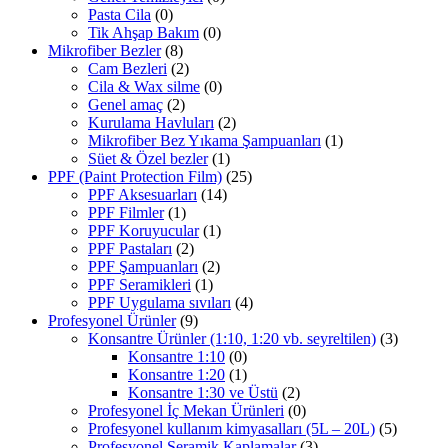
Pasta Cila
(0)
Tik Ahşap Bakım
(0)
Mikrofiber Bezler
(8)
Cam Bezleri
(2)
Cila & Wax silme
(0)
Genel amaç
(2)
Kurulama Havluları
(2)
Mikrofiber Bez Yıkama Şampuanları
(1)
Süet & Özel bezler
(1)
PPF (Paint Protection Film)
(25)
PPF Aksesuarları
(14)
PPF Filmler
(1)
PPF Koruyucular
(1)
PPF Pastaları
(2)
PPF Şampuanları
(2)
PPF Seramikleri
(1)
PPF Uygulama sıvıları
(4)
Profesyonel Ürünler
(9)
Konsantre Ürünler (1:10, 1:20 vb. seyreltilen)
(3)
Konsantre 1:10
(0)
Konsantre 1:20
(1)
Konsantre 1:30 ve Üstü
(2)
Profesyonel İç Mekan Ürünleri
(0)
Profesyonel kullanım kimyasalları (5L – 20L)
(5)
Profesyonel Seramik Kaplamalar
(3)