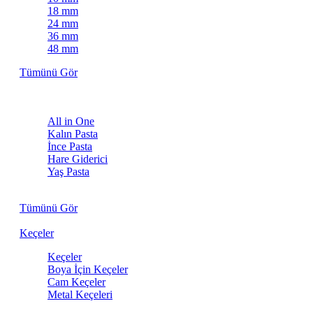
18 mm
24 mm
36 mm
48 mm
Tümünü Gör
Pastalar
All in One
Kalın Pasta
İnce Pasta
Hare Giderici
Yaş Pasta
Kuru Pasta
Tümünü Gör
Keçeler
Keçeler
Boya İçin Keçeler
Cam Keçeler
Metal Keçeleri