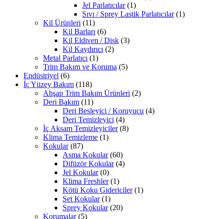
Jel Parlatıcılar
(1)
Sıvı / Sprey Lastik Parlatıcılar
(1)
Kil Ürünleri
(11)
Kil Barları
(6)
Kil Eldiven / Disk
(3)
Kil Kaydırıcı
(2)
Metal Parlatıcı
(1)
Trim Bakım ve Koruma
(5)
Endüstriyel
(6)
İç Yüzey Bakım
(118)
Ahşap Trim Bakım Ürünleri
(2)
Deri Bakım
(11)
Deri Besleyici / Koruyucu
(4)
Deri Temizleyici
(4)
İç Aksam Temizleyiciler
(8)
Klima Temizleme
(1)
Kokular
(87)
Asma Kokular
(60)
Difüzör Kokular
(4)
Jel Kokular
(0)
Klima Freshler
(1)
Kötü Koku Gidericiler
(1)
Set Kokular
(1)
Sprey Kokular
(20)
Korumalar
(5)