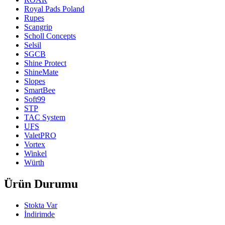
Royal Pads Poland
Rupes
Scangrip
Scholl Concepts
Selsil
SGCB
Shine Protect
ShineMate
Slopes
SmartBee
Soft99
STP
TAC System
UFS
ValetPRO
Vortex
Winkel
Würth
Ürün Durumu
Stokta Var
İndirimde