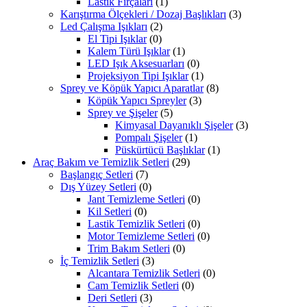
Lastik Fırçaları
(1)
Karıştırma Ölçekleri / Dozaj Başlıkları
(3)
Led Çalışma Işıkları
(2)
El Tipi Işıklar
(0)
Kalem Türü Işıklar
(1)
LED Işık Aksesuarları
(0)
Projeksiyon Tipi Işıklar
(1)
Sprey ve Köpük Yapıcı Aparatlar
(8)
Köpük Yapıcı Spreyler
(3)
Sprey ve Şişeler
(5)
Kimyasal Dayanıklı Şişeler
(3)
Pompalı Şişeler
(1)
Püskürtücü Başlıklar
(1)
Araç Bakım ve Temizlik Setleri
(29)
Başlangıç Setleri
(7)
Dış Yüzey Setleri
(0)
Jant Temizleme Setleri
(0)
Kil Setleri
(0)
Lastik Temizlik Setleri
(0)
Motor Temizleme Setleri
(0)
Trim Bakım Setleri
(0)
İç Temizlik Setleri
(3)
Alcantara Temizlik Setleri
(0)
Cam Temizlik Setleri
(0)
Deri Setleri
(3)