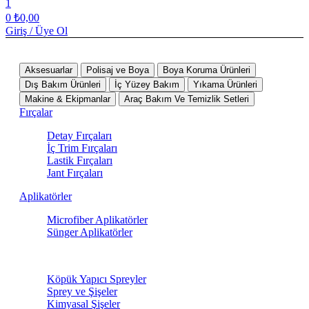
1
0
₺
0,00
Giriş / Üye Ol
Tüm Kategoriler
Aksesuarlar
Polisaj ve Boya
Boya Koruma Ürünleri
Dış Bakım Ürünleri
İç Yüzey Bakım
Yıkama Ürünleri
Makine & Ekipmanlar
Araç Bakım Ve Temizlik Setleri
Fırçalar
Detay Fırçaları
İç Trim Fırçaları
Lastik Fırçaları
Jant Fırçaları
Aplikatörler
Microfiber Aplikatörler
Sünger Aplikatörler
Sprey Ürünleri
Köpük Yapıcı Spreyler
Sprey ve Şişeler
Kimyasal Şişeler