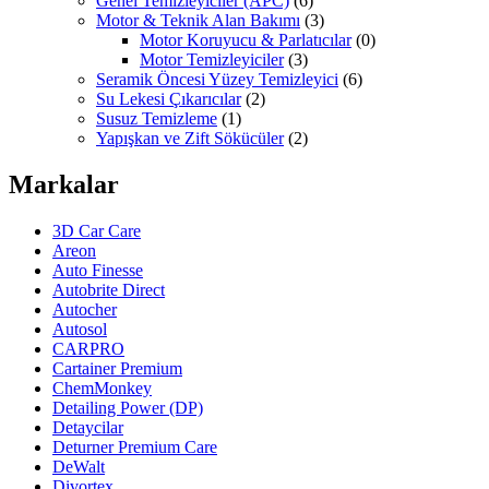
Genel Temizleyiciler (APC)
(6)
Motor & Teknik Alan Bakımı
(3)
Motor Koruyucu & Parlatıcılar
(0)
Motor Temizleyiciler
(3)
Seramik Öncesi Yüzey Temizleyici
(6)
Su Lekesi Çıkarıcılar
(2)
Susuz Temizleme
(1)
Yapışkan ve Zift Sökücüler
(2)
Markalar
3D Car Care
Areon
Auto Finesse
Autobrite Direct
Autocher
Autosol
CARPRO
Cartainer Premium
ChemMonkey
Detailing Power (DP)
Detaycilar
Deturner Premium Care
DeWalt
Divortex