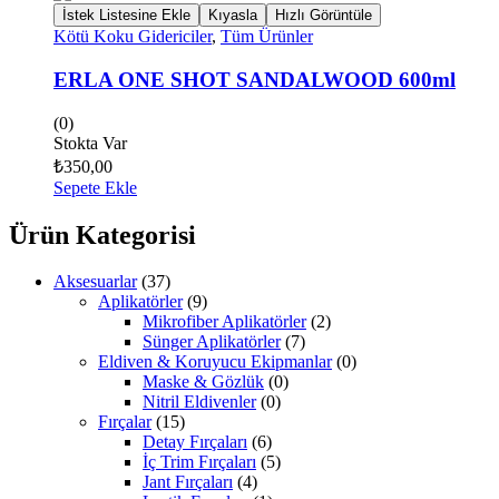
İstek Listesine Ekle
Kıyasla
Hızlı Görüntüle
Kötü Koku Gidericiler
,
Tüm Ürünler
ERLA ONE SHOT SANDALWOOD 600ml
(0)
Stokta Var
₺
350,00
Sepete Ekle
Ürün Kategorisi
Aksesuarlar
(37)
Aplikatörler
(9)
Mikrofiber Aplikatörler
(2)
Sünger Aplikatörler
(7)
Eldiven & Koruyucu Ekipmanlar
(0)
Maske & Gözlük
(0)
Nitril Eldivenler
(0)
Fırçalar
(15)
Detay Fırçaları
(6)
İç Trim Fırçaları
(5)
Jant Fırçaları
(4)