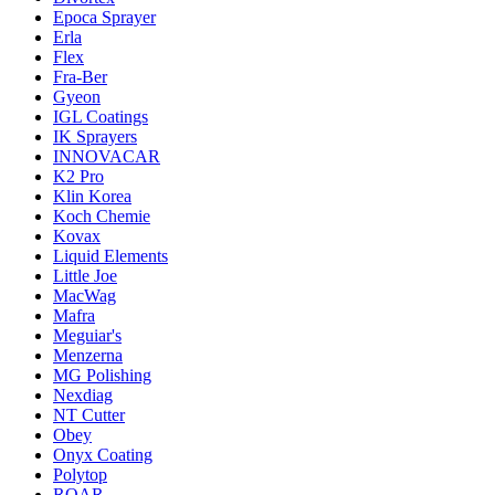
Epoca Sprayer
Erla
Flex
Fra-Ber
Gyeon
IGL Coatings
IK Sprayers
INNOVACAR
K2 Pro
Klin Korea
Koch Chemie
Kovax
Liquid Elements
Little Joe
MacWag
Mafra
Meguiar's
Menzerna
MG Polishing
Nexdiag
NT Cutter
Obey
Onyx Coating
Polytop
ROAR