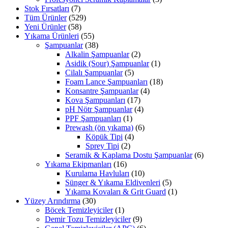
Stok Fırsatları
(7)
Tüm Ürünler
(529)
Yeni Ürünler
(58)
Yıkama Ürünleri
(55)
Şampuanlar
(38)
Alkalin Şampuanlar
(2)
Asidik (Sour) Şampuanlar
(1)
Cilalı Şampuanlar
(5)
Foam Lance Şampuanları
(18)
Konsantre Şampuanlar
(4)
Kova Şampuanları
(17)
pH Nötr Şampuanlar
(4)
PPF Şampuanları
(1)
Prewash (ön yıkama)
(6)
Köpük Tipi
(4)
Sprey Tipi
(2)
Seramik & Kaplama Dostu Şampuanlar
(6)
Yıkama Ekipmanları
(16)
Kurulama Havluları
(10)
Sünger & Yıkama Eldivenleri
(5)
Yıkama Kovaları & Grit Guard
(1)
Yüzey Arındırma
(30)
Böcek Temizleyiciler
(1)
Demir Tozu Temizleyiciler
(9)