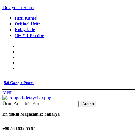
Detaycılar Shop
Hızlı Kargo
Orijinal Ürün
Kolay İade
10+ Yıl Tecrübe
5.0 Google Puanı
Menü
Ürün Ara
Arama
En Yakın Mağazamız: Sakarya
+90 534 932 55 94