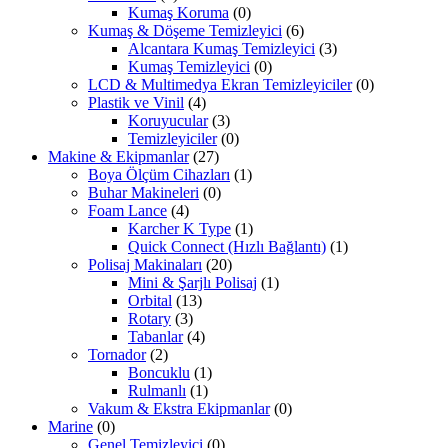
Kumaş Koruma
(0)
Kumaş & Döşeme Temizleyici
(6)
Alcantara Kumaş Temizleyici
(3)
Kumaş Temizleyici
(0)
LCD & Multimedya Ekran Temizleyiciler
(0)
Plastik ve Vinil
(4)
Koruyucular
(3)
Temizleyiciler
(0)
Makine & Ekipmanlar
(27)
Boya Ölçüm Cihazları
(1)
Buhar Makineleri
(0)
Foam Lance
(4)
Karcher K Type
(1)
Quick Connect (Hızlı Bağlantı)
(1)
Polisaj Makinaları
(20)
Mini & Şarjlı Polisaj
(1)
Orbital
(13)
Rotary
(3)
Tabanlar
(4)
Tornador
(2)
Boncuklu
(1)
Rulmanlı
(1)
Vakum & Ekstra Ekipmanlar
(0)
Marine
(0)
Genel Temizleyici
(0)