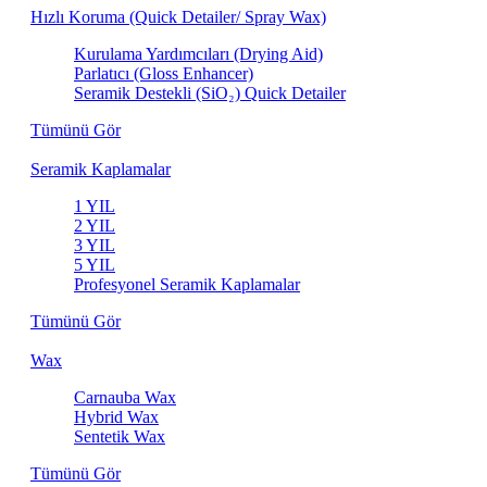
Hızlı Koruma (Quick Detailer/ Spray Wax)
Kurulama Yardımcıları (Drying Aid)
Parlatıcı (Gloss Enhancer)
Seramik Destekli (SiO₂) Quick Detailer
Tümünü Gör
Seramik Kaplamalar
1 YIL
2 YIL
3 YIL
5 YIL
Profesyonel Seramik Kaplamalar
Tümünü Gör
Wax
Carnauba Wax
Hybrid Wax
Sentetik Wax
Tümünü Gör