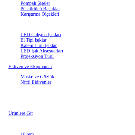
Pompalı Şişeler
Püskürtücü Başlıklar
Karıştırma Ölçekleri
LED Işıklar
LED Çalışma Işıkları
El Tipi Işıklar
Kalem Türü Işıklar
LED Işık Aksesuarları
Projeksiyon Türü
Eldiven ve Ekipmanlar
Maske ve Gözlük
Nitril Eldivenler
Lastik Fırçaları
Özel Fiyatlarla
Ürünlere Git
Maskeleme Bantları
10 mm