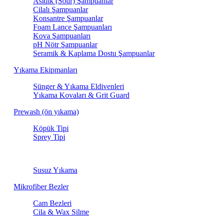
Asidik (Sour) Şampuanlar
Cilalı Şampuanlar
Konsantre Şampuanlar
Foam Lance Şampuanları
Kova Şampuanları
pH Nötr Şampuanlar
Seramik & Kaplama Dostu Şampuanlar
Yıkama Ekipmanları
Sünger & Yıkama Eldivenleri
Yıkama Kovaları & Grit Guard
Prewash (ön yıkama)
Köpük Tipi
Sprey Tipi
Susuz Yıkama
Susuz Yıkama
Mikrofiber Bezler
Cam Bezleri
Cila & Wax Silme