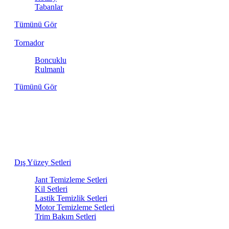
Tabanlar
Tümünü Gör
Tornador
Boncuklu
Rulmanlı
Tümünü Gör
Aracınızın İhtiyacı Olan Her Şey Bir
Arada
Dış yıkamadan iç detaylara kadar, birbiriyle en uyumlu
ürünlerden oluşan bakım setlerini keşfedin.
Dış Yüzey Setleri
Jant Temizleme Setleri
Kil Setleri
Lastik Temizlik Setleri
Motor Temizleme Setleri
Trim Bakım Setleri