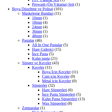
Prewash (Ön Yıkama) Seti
(1)
Boya Düzeltme ve Polisaj
(101)
Maskeleme Bantları
(11)
10mm
(1)
18mm
(4)
24mm
(4)
36mm
(1)
48mm
(1)
Pastalar
(46)
All In One Pastalar
(5)
Hare Giderici
(15)
İnce Pasta
(5)
Kalın pasta
(21)
Sünger ve Keçeler
(43)
Keçeler
(11)
Boya İçin Keçeler
(11)
Cam için Keçeler
(0)
Metal için Keçeler
(0)
Süngerler
(32)
Hare Süngerleri
(6)
İnce Pasta Süngerleri
(5)
Kalın Pasta Süngerleri
(13)
Wax Süngerleri
(8)
Zımparalar
(1)