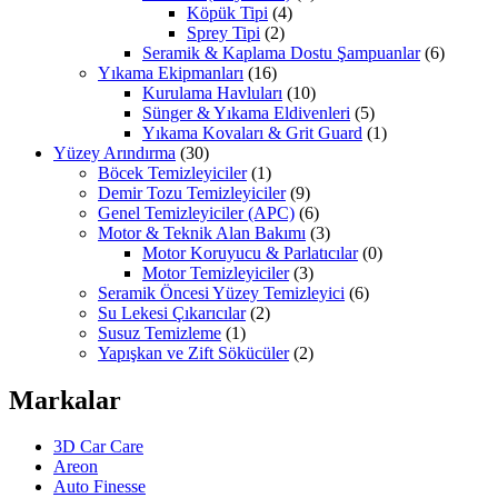
Köpük Tipi
(4)
Sprey Tipi
(2)
Seramik & Kaplama Dostu Şampuanlar
(6)
Yıkama Ekipmanları
(16)
Kurulama Havluları
(10)
Sünger & Yıkama Eldivenleri
(5)
Yıkama Kovaları & Grit Guard
(1)
Yüzey Arındırma
(30)
Böcek Temizleyiciler
(1)
Demir Tozu Temizleyiciler
(9)
Genel Temizleyiciler (APC)
(6)
Motor & Teknik Alan Bakımı
(3)
Motor Koruyucu & Parlatıcılar
(0)
Motor Temizleyiciler
(3)
Seramik Öncesi Yüzey Temizleyici
(6)
Su Lekesi Çıkarıcılar
(2)
Susuz Temizleme
(1)
Yapışkan ve Zift Sökücüler
(2)
Markalar
3D Car Care
Areon
Auto Finesse