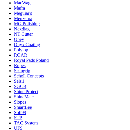
MacWag
Mafra
Meguiar's
Menzerna
MG Polishing
Nexdiag
NT Cutter
Obey
Onyx Coating
Polytop
ROAR
Royal Pads Poland
Rupes
Scangrip
Scholl Concepts
Selsil
SGCB
Shine Protect
ShineMate
Slopes
SmartBee
Soft99
STP
TAC System
UFS