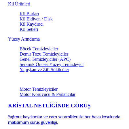
Kil Ürünleri
Kil Barları
Kil Eldiven / Disk
Kil Kaydırıcı
Kil Setleri
Yüzey Arındırma
Böcek Temizleyiciler
Demir Tozu Temizleyiciler
Genel Temizleyiciler (APC)
Seramik Öncesi Yüzey Temizleyici
Yapışkan ve Zift Sökücüler
Motor & Teknik Alan Bakım
Motor Temizleyiciler
Motor Koruyucu & Parlatıcılar
KRİSTAL NETLİĞİNDE GÖRÜŞ
Yağmur kaydırıcılar ve cam seramikleri ile her hava koşulunda
maksimum sürüş güvenliği.