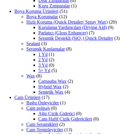
Disk Zımparalar
(0)
Kuru Zımparalar
(1)
Boya Koruma Ürünleri
(51)
Boya Korumalar
(12)
Hızlı Koruma (Quick Detailer/ Spray Wax)
(20)
Kurulama Yardımcıları (Drying Aid)
(9)
Parlatıcı (Gloss Enhancer)
(7)
Seramik Destekli (SiO₂) Quick Detailer
(3)
Sealant
(3)
Seramik Kaplamalar
(8)
1 Yıl
(1)
2 Yıl
(2)
3 Yıl
(0)
5+ Yıl
(5)
Wax
(8)
Carnauba Wax
(2)
Hybrid Wax
(2)
Sentetik Wax
(4)
Cam Ürünleri
(17)
Buğu Önleyiciler
(1)
Cam polisajı
(0)
Ağır Çizik Giderici
(0)
Cam Hafif Çizik Gidericileri
(0)
Cam Seramikleri
(2)
Cam Temizleyiciler
(13)