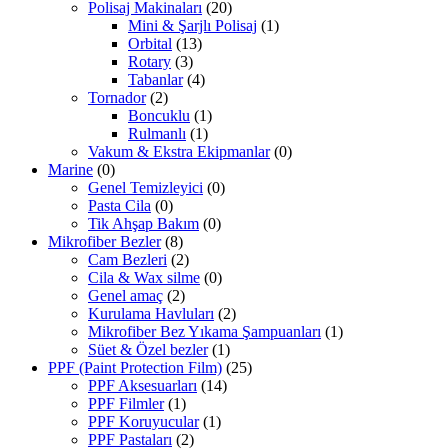
Polisaj Makinaları
(20)
Mini & Şarjlı Polisaj
(1)
Orbital
(13)
Rotary
(3)
Tabanlar
(4)
Tornador
(2)
Boncuklu
(1)
Rulmanlı
(1)
Vakum & Ekstra Ekipmanlar
(0)
Marine
(0)
Genel Temizleyici
(0)
Pasta Cila
(0)
Tik Ahşap Bakım
(0)
Mikrofiber Bezler
(8)
Cam Bezleri
(2)
Cila & Wax silme
(0)
Genel amaç
(2)
Kurulama Havluları
(2)
Mikrofiber Bez Yıkama Şampuanları
(1)
Süet & Özel bezler
(1)
PPF (Paint Protection Film)
(25)
PPF Aksesuarları
(14)
PPF Filmler
(1)
PPF Koruyucular
(1)
PPF Pastaları
(2)