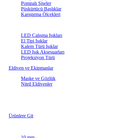
Pompalı Şişeler
Püskürtücü Başlıklar
Karıştırma Ölçekleri
LED Işıklar
LED Çalışma Işıkları
El Tipi Işıklar
Kalem Türü Işıklar
LED Işık Aksesuarları
Projeksiyon Türü
Eldiven ve Ekipmanlar
Maske ve Gözlük
Nitril Eldivenler
Lastik Fırçaları
Özel Fiyatlarla
Ürünlere Git
Maskeleme Bantları
10 mm