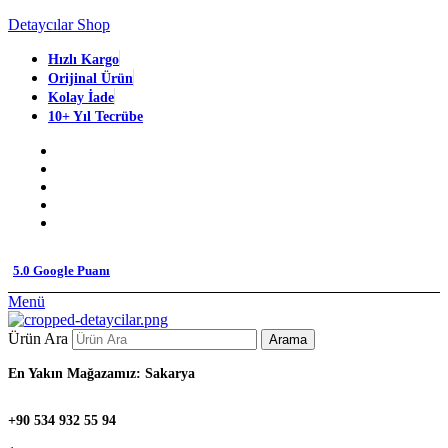
Detaycılar Shop
Hızlı Kargo
Orijinal Ürün
Kolay İade
10+ Yıl Tecrübe
5.0 Google Puanı
Menü
Ürün Ara
Arama
En Yakın Mağazamız: Sakarya
+90 534 932 55 94