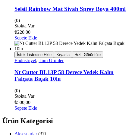
Selsil Rainbow Mat Siyah Sprey Boya 400ml
(0)
Stokta Var
₺
220,00
Sepete Ekle
İstek Listesine Ekle
Kıyasla
Hızlı Görüntüle
Endüstriyel
,
Tüm Ürünler
Nt Cutter BL13P 58 Derece Yedek Kalın
Falçata Bıçak 10lu
(0)
Stokta Var
₺
500,00
Sepete Ekle
Ürün Kategorisi
Aksesuarlar
(37)