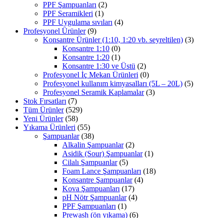
PPF Şampuanları
(2)
PPF Seramikleri
(1)
PPF Uygulama sıvıları
(4)
Profesyonel Ürünler
(9)
Konsantre Ürünler (1:10, 1:20 vb. seyreltilen)
(3)
Konsantre 1:10
(0)
Konsantre 1:20
(1)
Konsantre 1:30 ve Üstü
(2)
Profesyonel İç Mekan Ürünleri
(0)
Profesyonel kullanım kimyasalları (5L – 20L)
(5)
Profesyonel Seramik Kaplamalar
(3)
Stok Fırsatları
(7)
Tüm Ürünler
(529)
Yeni Ürünler
(58)
Yıkama Ürünleri
(55)
Şampuanlar
(38)
Alkalin Şampuanlar
(2)
Asidik (Sour) Şampuanlar
(1)
Cilalı Şampuanlar
(5)
Foam Lance Şampuanları
(18)
Konsantre Şampuanlar
(4)
Kova Şampuanları
(17)
pH Nötr Şampuanlar
(4)
PPF Şampuanları
(1)
Prewash (ön yıkama)
(6)