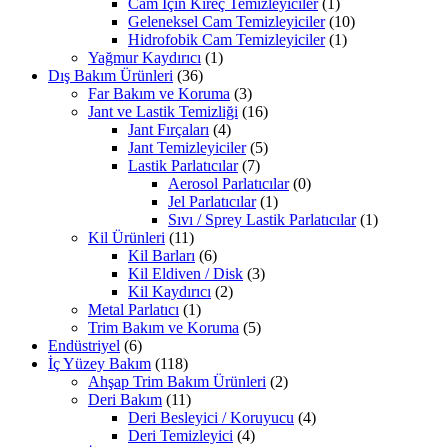
Cam İçin Kireç Temizleyiciler
(1)
Geleneksel Cam Temizleyiciler
(10)
Hidrofobik Cam Temizleyiciler
(1)
Yağmur Kaydırıcı
(1)
Dış Bakım Ürünleri
(36)
Far Bakım ve Koruma
(3)
Jant ve Lastik Temizliği
(16)
Jant Fırçaları
(4)
Jant Temizleyiciler
(5)
Lastik Parlatıcılar
(7)
Aerosol Parlatıcılar
(0)
Jel Parlatıcılar
(1)
Sıvı / Sprey Lastik Parlatıcılar
(1)
Kil Ürünleri
(11)
Kil Barları
(6)
Kil Eldiven / Disk
(3)
Kil Kaydırıcı
(2)
Metal Parlatıcı
(1)
Trim Bakım ve Koruma
(5)
Endüstriyel
(6)
İç Yüzey Bakım
(118)
Ahşap Trim Bakım Ürünleri
(2)
Deri Bakım
(11)
Deri Besleyici / Koruyucu
(4)
Deri Temizleyici
(4)