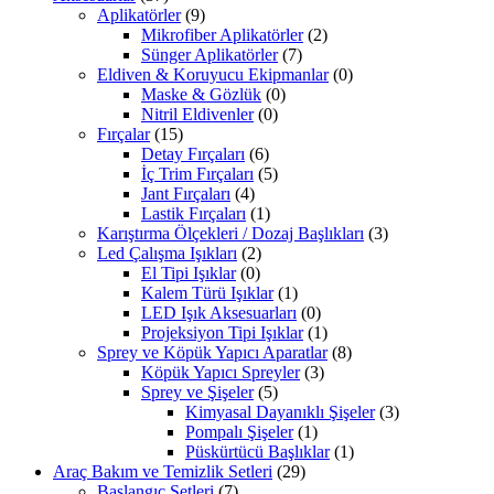
Aplikatörler
(9)
Mikrofiber Aplikatörler
(2)
Sünger Aplikatörler
(7)
Eldiven & Koruyucu Ekipmanlar
(0)
Maske & Gözlük
(0)
Nitril Eldivenler
(0)
Fırçalar
(15)
Detay Fırçaları
(6)
İç Trim Fırçaları
(5)
Jant Fırçaları
(4)
Lastik Fırçaları
(1)
Karıştırma Ölçekleri / Dozaj Başlıkları
(3)
Led Çalışma Işıkları
(2)
El Tipi Işıklar
(0)
Kalem Türü Işıklar
(1)
LED Işık Aksesuarları
(0)
Projeksiyon Tipi Işıklar
(1)
Sprey ve Köpük Yapıcı Aparatlar
(8)
Köpük Yapıcı Spreyler
(3)
Sprey ve Şişeler
(5)
Kimyasal Dayanıklı Şişeler
(3)
Pompalı Şişeler
(1)
Püskürtücü Başlıklar
(1)
Araç Bakım ve Temizlik Setleri
(29)
Başlangıç Setleri
(7)