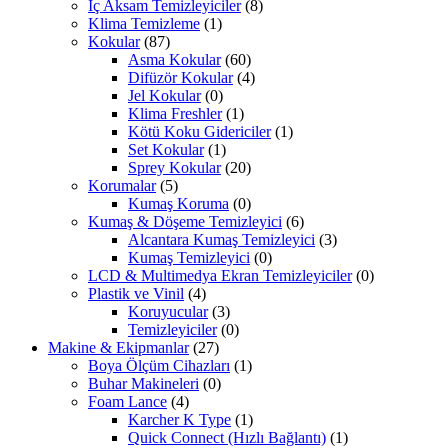
İç Aksam Temizleyiciler
(8)
Klima Temizleme
(1)
Kokular
(87)
Asma Kokular
(60)
Difüzör Kokular
(4)
Jel Kokular
(0)
Klima Freshler
(1)
Kötü Koku Gidericiler
(1)
Set Kokular
(1)
Sprey Kokular
(20)
Korumalar
(5)
Kumaş Koruma
(0)
Kumaş & Döşeme Temizleyici
(6)
Alcantara Kumaş Temizleyici
(3)
Kumaş Temizleyici
(0)
LCD & Multimedya Ekran Temizleyiciler
(0)
Plastik ve Vinil
(4)
Koruyucular
(3)
Temizleyiciler
(0)
Makine & Ekipmanlar
(27)
Boya Ölçüm Cihazları
(1)
Buhar Makineleri
(0)
Foam Lance
(4)
Karcher K Type
(1)
Quick Connect (Hızlı Bağlantı)
(1)