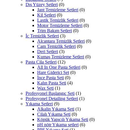
Dış Yüzey Setleri
(0)
Jant Temizleme Setleri
(0)
Kil Setleri
(0)
Lastik Temizlik Setleri
(0)
Motor Temizleme Setleri
(0)
Trim Bakım Setleri
(0)
İç Temizlik Setleri
(3)
Alcantara Temizlik Setleri
(0)
Cam Temizlik Setleri
(0)
Deri Setleri
(3)
Kumaş Temizleme Setleri
(0)
Pasta Cila Setleri
(12)
All In One Pasta Setleri
(0)
Hare Giderici Set
(0)
İnce Pasta Seti
(0)
Kalın Pasta Seti
(4)
Wax Seti
(1)
Profesyonel Başlangıç Seti
(1)
Profesyonel Detailing Setleri
(1)
Yıkama Setleri
(9)
Alkalin Yıkama Seti
(1)
Cilalı Yıkama Seti
(0)
Köpük Yapıcılı Yıkama Seti
(0)
pH nötr Yıkama setleri
(6)
PPF Yıkama Seti
(1)