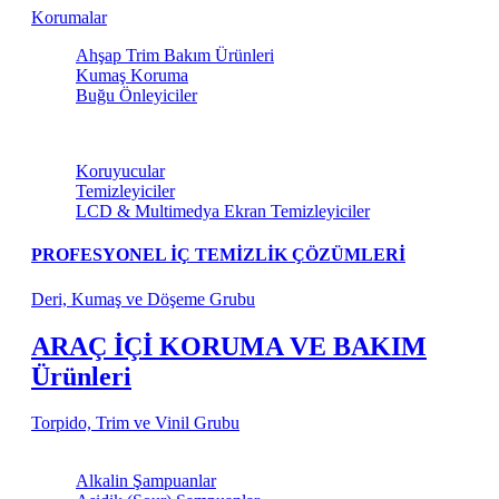
Korumalar
Ahşap Trim Bakım Ürünleri
Kumaş Koruma
Buğu Önleyiciler
Torpido ve Vinil Bakım
Koruyucular
Temizleyiciler
LCD & Multimedya Ekran Temizleyiciler
PROFESYONEL İÇ TEMİZLİK ÇÖZÜMLERİ
Deri, Kumaş ve Döşeme Grubu
ARAÇ İÇİ KORUMA VE BAKIM
Ürünleri
Torpido, Trim ve Vinil Grubu
Şampuanlar
Alkalin Şampuanlar