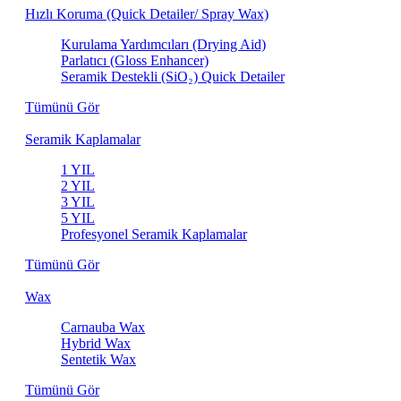
Hızlı Koruma (Quick Detailer/ Spray Wax)
Kurulama Yardımcıları (Drying Aid)
Parlatıcı (Gloss Enhancer)
Seramik Destekli (SiO₂) Quick Detailer
Tümünü Gör
Seramik Kaplamalar
1 YIL
2 YIL
3 YIL
5 YIL
Profesyonel Seramik Kaplamalar
Tümünü Gör
Wax
Carnauba Wax
Hybrid Wax
Sentetik Wax
Tümünü Gör