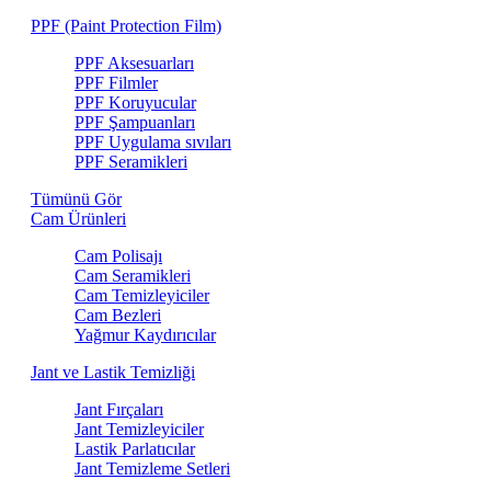
PPF (Paint Protection Film)
PPF Aksesuarları
PPF Filmler
PPF Koruyucular
PPF Şampuanları
PPF Uygulama sıvıları
PPF Seramikleri
Tümünü Gör
Cam Ürünleri
Cam Polisajı
Cam Seramikleri
Cam Temizleyiciler
Cam Bezleri
Yağmur Kaydırıcılar
Jant ve Lastik Temizliği
Jant Fırçaları
Jant Temizleyiciler
Lastik Parlatıcılar
Jant Temizleme Setleri