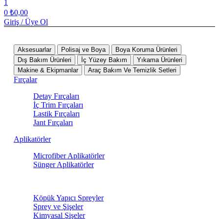
1
0
₺
0,00
Giriş / Üye Ol
Tüm Kategoriler
Aksesuarlar
Polisaj ve Boya
Boya Koruma Ürünleri
Dış Bakım Ürünleri
İç Yüzey Bakım
Yıkama Ürünleri
Makine & Ekipmanlar
Araç Bakım Ve Temizlik Setleri
Fırçalar
Detay Fırçaları
İç Trim Fırçaları
Lastik Fırçaları
Jant Fırçaları
Aplikatörler
Microfiber Aplikatörler
Sünger Aplikatörler
Sprey Ürünleri
Köpük Yapıcı Spreyler
Sprey ve Şişeler
Kimyasal Şişeler