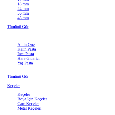
18 mm
24 mm
36 mm
48 mm
Tümünü Gör
Pastalar
All in One
Kalın Pasta
İnce Pasta
Hare Giderici
Yaş Pasta
Kuru Pasta
Tümünü Gör
Keçeler
Keçeler
Boya İçin Keçeler
Cam Keçeler
Metal Keçeleri