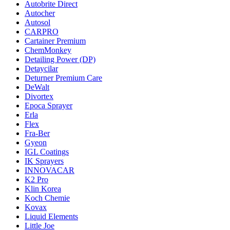
Autobrite Direct
Autocher
Autosol
CARPRO
Cartainer Premium
ChemMonkey
Detailing Power (DP)
Detaycilar
Deturner Premium Care
DeWalt
Divortex
Epoca Sprayer
Erla
Flex
Fra-Ber
Gyeon
IGL Coatings
IK Sprayers
INNOVACAR
K2 Pro
Klin Korea
Koch Chemie
Kovax
Liquid Elements
Little Joe