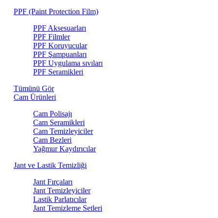
PPF (Paint Protection Film)
PPF Aksesuarları
PPF Filmler
PPF Koruyucular
PPF Şampuanları
PPF Uygulama sıvıları
PPF Seramikleri
Tümünü Gör
Cam Ürünleri
Cam Polisajı
Cam Seramikleri
Cam Temizleyiciler
Cam Bezleri
Yağmur Kaydırıcılar
Jant ve Lastik Temizliği
Jant Fırçaları
Jant Temizleyiciler
Lastik Parlatıcılar
Jant Temizleme Setleri