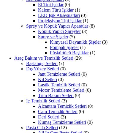
El Tipi Işıklar
(0)
Kalem Türü Işıklar
(1)
LED Işık Aksesuarları
(0)
Projeksiyon Tipi Işıklar
(1)
Sprey ve Köpük Yapıcı Aparatlar
(8)
Köpük Yapıcı Spreyler
(3)
Sprey ve Şişeler
(5)
Kimyasal Dayanıklı Şişeler
(3)
Pompalı Şişeler
(1)
Püskürtücü Başlıklar
(1)
Araç Bakım ve Temizlik Setleri
(29)
Başlangıç Setleri
(7)
Dış Yüzey Setleri
(0)
Jant Temizleme Setleri
(0)
Kil Setleri
(0)
Lastik Temizlik Setleri
(0)
Motor Temizleme Setleri
(0)
Trim Bakım Setleri
(0)
İç Temizlik Setleri
(3)
Alcantara Temizlik Setleri
(0)
Cam Temizlik Setleri
(0)
Deri Setleri
(3)
Kumaş Temizleme Setleri
(0)
Pasta Cila Setleri
(12)
All In One Pasta Setleri
(0)