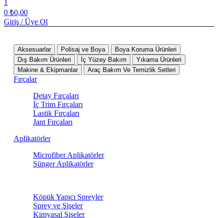
1
0
₺
0,00
Giriş / Üye Ol
Tüm Kategoriler
Aksesuarlar
Polisaj ve Boya
Boya Koruma Ürünleri
Dış Bakım Ürünleri
İç Yüzey Bakım
Yıkama Ürünleri
Makine & Ekipmanlar
Araç Bakım Ve Temizlik Setleri
Fırçalar
Detay Fırçaları
İç Trim Fırçaları
Lastik Fırçaları
Jant Fırçaları
Aplikatörler
Microfiber Aplikatörler
Sünger Aplikatörler
Sprey Ürünleri
Köpük Yapıcı Spreyler
Sprey ve Şişeler
Kimyasal Şişeler