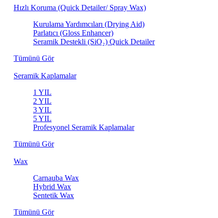
Hızlı Koruma (Quick Detailer/ Spray Wax)
Kurulama Yardımcıları (Drying Aid)
Parlatıcı (Gloss Enhancer)
Seramik Destekli (SiO₂) Quick Detailer
Tümünü Gör
Seramik Kaplamalar
1 YIL
2 YIL
3 YIL
5 YIL
Profesyonel Seramik Kaplamalar
Tümünü Gör
Wax
Carnauba Wax
Hybrid Wax
Sentetik Wax
Tümünü Gör