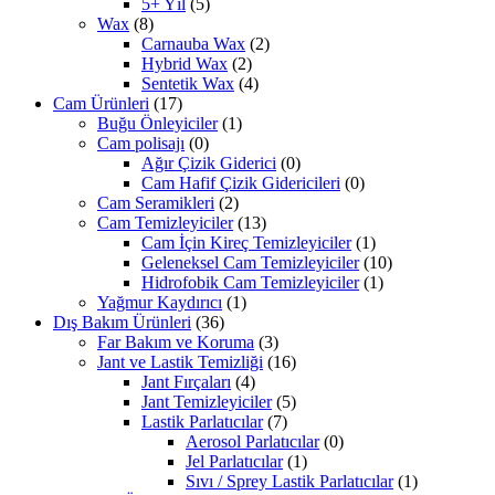
5+ Yıl
(5)
Wax
(8)
Carnauba Wax
(2)
Hybrid Wax
(2)
Sentetik Wax
(4)
Cam Ürünleri
(17)
Buğu Önleyiciler
(1)
Cam polisajı
(0)
Ağır Çizik Giderici
(0)
Cam Hafif Çizik Gidericileri
(0)
Cam Seramikleri
(2)
Cam Temizleyiciler
(13)
Cam İçin Kireç Temizleyiciler
(1)
Geleneksel Cam Temizleyiciler
(10)
Hidrofobik Cam Temizleyiciler
(1)
Yağmur Kaydırıcı
(1)
Dış Bakım Ürünleri
(36)
Far Bakım ve Koruma
(3)
Jant ve Lastik Temizliği
(16)
Jant Fırçaları
(4)
Jant Temizleyiciler
(5)
Lastik Parlatıcılar
(7)
Aerosol Parlatıcılar
(0)
Jel Parlatıcılar
(1)
Sıvı / Sprey Lastik Parlatıcılar
(1)