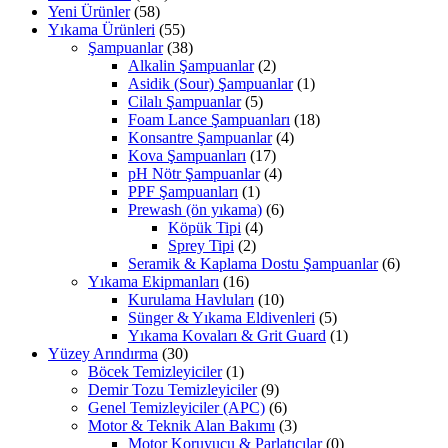
Yeni Ürünler
(58)
Yıkama Ürünleri
(55)
Şampuanlar
(38)
Alkalin Şampuanlar
(2)
Asidik (Sour) Şampuanlar
(1)
Cilalı Şampuanlar
(5)
Foam Lance Şampuanları
(18)
Konsantre Şampuanlar
(4)
Kova Şampuanları
(17)
pH Nötr Şampuanlar
(4)
PPF Şampuanları
(1)
Prewash (ön yıkama)
(6)
Köpük Tipi
(4)
Sprey Tipi
(2)
Seramik & Kaplama Dostu Şampuanlar
(6)
Yıkama Ekipmanları
(16)
Kurulama Havluları
(10)
Sünger & Yıkama Eldivenleri
(5)
Yıkama Kovaları & Grit Guard
(1)
Yüzey Arındırma
(30)
Böcek Temizleyiciler
(1)
Demir Tozu Temizleyiciler
(9)
Genel Temizleyiciler (APC)
(6)
Motor & Teknik Alan Bakımı
(3)
Motor Koruyucu & Parlatıcılar
(0)