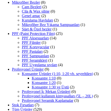
Mikrofiber Bezler
(8)
Cam Bezleri
(2)
Cila & Wax silme
(0)
Genel amaç
(2)
Kurulama Havluları
(2)
Mikrofiber Bez Yıkama Şampuanları
(1)
Süet & Özel bezler
(1)
PPF (Paint Protection Film)
(25)
PPF Aksesuarları
(14)
PPF Filmler
(1)
PPF Koruyucular
(1)
PPF Pastaları
(2)
PPF Şampuanları
(2)
PPF Seramikleri
(1)
PPF Uygulama sıvıları
(4)
Profesyonel Ürünler
(9)
Konsantre Ürünler (1:10, 1:20 vb. seyreltilen)
(3)
Konsantre 1:10
(0)
Konsantre 1:20
(1)
Konsantre 1:30 ve Üstü
(2)
Profesyonel İç Mekan Ürünleri
(0)
Profesyonel kullanım kimyasalları (5L – 20L)
(5)
Profesyonel Seramik Kaplamalar
(3)
Stok Fırsatları
(7)
Tüm Ürünler
(529)