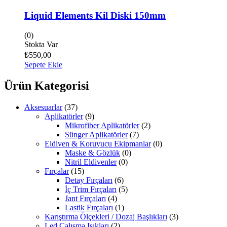
Liquid Elements Kil Diski 150mm
(0)
Stokta Var
₺
550,00
Sepete Ekle
Ürün Kategorisi
Aksesuarlar
(37)
Aplikatörler
(9)
Mikrofiber Aplikatörler
(2)
Sünger Aplikatörler
(7)
Eldiven & Koruyucu Ekipmanlar
(0)
Maske & Gözlük
(0)
Nitril Eldivenler
(0)
Fırçalar
(15)
Detay Fırçaları
(6)
İç Trim Fırçaları
(5)
Jant Fırçaları
(4)
Lastik Fırçaları
(1)
Karıştırma Ölçekleri / Dozaj Başlıkları
(3)
Led Çalışma Işıkları
(2)