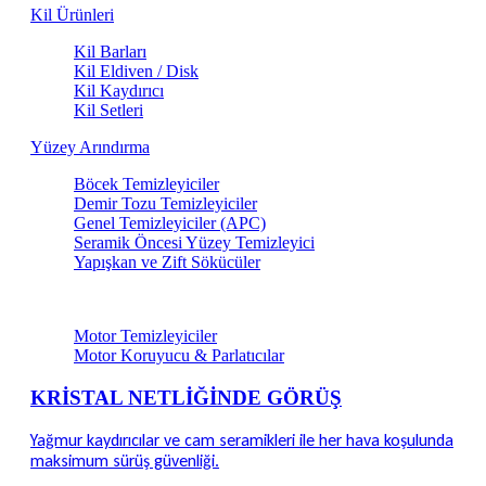
Kil Ürünleri
Kil Barları
Kil Eldiven / Disk
Kil Kaydırıcı
Kil Setleri
Yüzey Arındırma
Böcek Temizleyiciler
Demir Tozu Temizleyiciler
Genel Temizleyiciler (APC)
Seramik Öncesi Yüzey Temizleyici
Yapışkan ve Zift Sökücüler
Motor & Teknik Alan Bakım
Motor Temizleyiciler
Motor Koruyucu & Parlatıcılar
KRİSTAL NETLİĞİNDE GÖRÜŞ
Yağmur kaydırıcılar ve cam seramikleri ile her hava koşulunda
maksimum sürüş güvenliği.