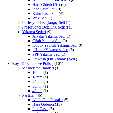
Hare Giderici Set
(0)
İnce Pasta Seti
(0)
Kalın Pasta Seti
(4)
Wax Seti
(1)
Profesyonel Başlangıç Seti
(1)
Profesyonel Detailing Setleri
(1)
Yıkama Setleri
(9)
Alkalin Yıkama Seti
(1)
Cilalı Yıkama Seti
(0)
Köpük Yapıcılı Yıkama Seti
(0)
pH nötr Yıkama setleri
(6)
PPF Yıkama Seti
(1)
Prewash (Ön Yıkama) Seti
(1)
Boya Düzeltme ve Polisaj
(101)
Maskeleme Bantları
(11)
10mm
(1)
18mm
(4)
24mm
(4)
36mm
(1)
48mm
(1)
Pastalar
(46)
All In One Pastalar
(5)
Hare Giderici
(15)
İnce Pasta
(5)