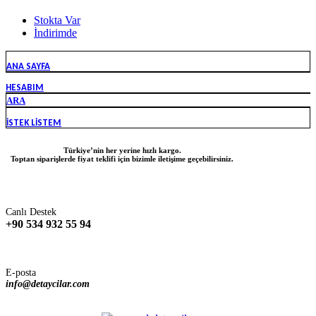
Stokta Var
İndirimde
ANA SAYFA
HESABIM
ARA
İSTEK LISTEM
Türkiye’nin her yerine hızlı kargo.
Toptan siparişlerde fiyat teklifi için bizimle iletişime geçebilirsiniz.
Canlı Destek
+90 534 932 55 94
E-posta
info@detaycilar.com