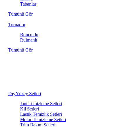
Tabanlar
Tümünü Gör
Tornador
Boncuklu
Rulmanlı
Tümünü Gör
Aracınızın İhtiyacı Olan Her Şey Bir
Arada
Dış yıkamadan iç detaylara kadar, birbiriyle en uyumlu
ürünlerden oluşan bakım setlerini keşfedin.
Dış Yüzey Setleri
Jant Temizleme Setleri
Kil Setleri
Lastik Temizlik Setleri
Motor Temizleme Setleri
Trim Bakım Setleri