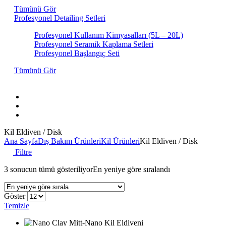
Tümünü Gör
Profesyonel Detailing Setleri
Profesyonel Kullanım Kimyasalları (5L – 20L)
Profesyonel Seramik Kaplama Setleri
Profesyonel Başlangıç Seti
Tümünü Gör
Hakkımızda
İletişim
Markalar
Kil Eldiven / Disk
Ana Sayfa
Dış Bakım Ürünleri
Kil Ürünleri
Kil Eldiven / Disk
Filtre
3 sonucun tümü gösteriliyor
En yeniye göre sıralandı
Göster
Temizle