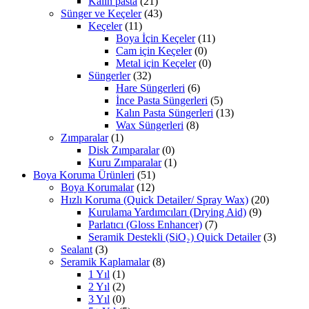
Kalın pasta
(21)
Sünger ve Keçeler
(43)
Keçeler
(11)
Boya İçin Keçeler
(11)
Cam için Keçeler
(0)
Metal için Keçeler
(0)
Süngerler
(32)
Hare Süngerleri
(6)
İnce Pasta Süngerleri
(5)
Kalın Pasta Süngerleri
(13)
Wax Süngerleri
(8)
Zımparalar
(1)
Disk Zımparalar
(0)
Kuru Zımparalar
(1)
Boya Koruma Ürünleri
(51)
Boya Korumalar
(12)
Hızlı Koruma (Quick Detailer/ Spray Wax)
(20)
Kurulama Yardımcıları (Drying Aid)
(9)
Parlatıcı (Gloss Enhancer)
(7)
Seramik Destekli (SiO₂) Quick Detailer
(3)
Sealant
(3)
Seramik Kaplamalar
(8)
1 Yıl
(1)
2 Yıl
(2)
3 Yıl
(0)