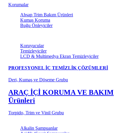
Korumalar
Ahşap Trim Bakım Ürünleri
Kumaş Koruma
Buğu Önleyiciler
Torpido ve Vinil Bakım
Koruyucular
Temizleyiciler
LCD & Multimedya Ekran Temizleyiciler
PROFESYONEL İÇ TEMİZLİK ÇÖZÜMLERİ
Deri, Kumaş ve Döşeme Grubu
ARAÇ İÇİ KORUMA VE BAKIM
Ürünleri
Torpido, Trim ve Vinil Grubu
Şampuanlar
Alkalin Şampuanlar