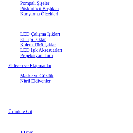
Pompalı Şişeler
Püskürtücü Başlıklar
Karıştırma Ölçekleri
LED Işıklar
LED Çalışma Işıkları
El Tipi Işıklar
Kalem Türü Işıklar
LED Işık Aksesuarları
Projeksiyon Türü
Eldiven ve Ekipmanlar
Maske ve Gözlük
Nitril Eldivenler
Lastik Fırçaları
Özel Fiyatlarla
Ürünlere Git
Maskeleme Bantları
10 mm