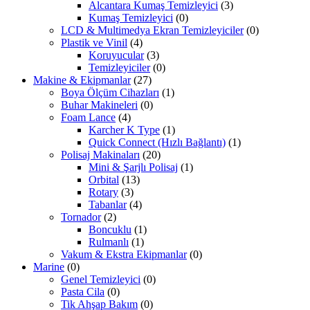
Alcantara Kumaş Temizleyici
(3)
Kumaş Temizleyici
(0)
LCD & Multimedya Ekran Temizleyiciler
(0)
Plastik ve Vinil
(4)
Koruyucular
(3)
Temizleyiciler
(0)
Makine & Ekipmanlar
(27)
Boya Ölçüm Cihazları
(1)
Buhar Makineleri
(0)
Foam Lance
(4)
Karcher K Type
(1)
Quick Connect (Hızlı Bağlantı)
(1)
Polisaj Makinaları
(20)
Mini & Şarjlı Polisaj
(1)
Orbital
(13)
Rotary
(3)
Tabanlar
(4)
Tornador
(2)
Boncuklu
(1)
Rulmanlı
(1)
Vakum & Ekstra Ekipmanlar
(0)
Marine
(0)
Genel Temizleyici
(0)
Pasta Cila
(0)
Tik Ahşap Bakım
(0)