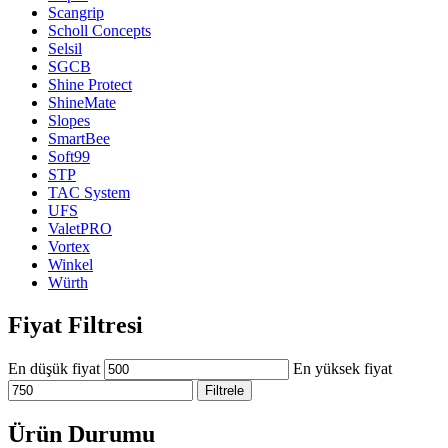
Scangrip
Scholl Concepts
Selsil
SGCB
Shine Protect
ShineMate
Slopes
SmartBee
Soft99
STP
TAC System
UFS
ValetPRO
Vortex
Winkel
Würth
Fiyat Filtresi
En düşük fiyat
En yüksek fiyat
Filtrele
Ürün Durumu