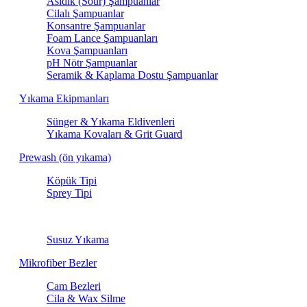
Asidik (Sour) Şampuanlar
Cilalı Şampuanlar
Konsantre Şampuanlar
Foam Lance Şampuanları
Kova Şampuanları
pH Nötr Şampuanlar
Seramik & Kaplama Dostu Şampuanlar
Yıkama Ekipmanları
Sünger & Yıkama Eldivenleri
Yıkama Kovaları & Grit Guard
Prewash (ön yıkama)
Köpük Tipi
Sprey Tipi
Susuz Yıkama
Susuz Yıkama
Mikrofiber Bezler
Cam Bezleri
Cila & Wax Silme