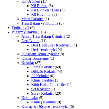
Kil Ürünleri
(11)
Kil Barları
(6)
Kil Eldiven / Disk
(3)
Kil Kaydırıcı
(2)
Metal Parlatıcı
(1)
Trim Bakım ve Koruma
(5)
Endüstriyel
(6)
İç Yüzey Bakım
(118)
Ahşap Trim Bakım Ürünleri
(2)
Deri Bakım
(11)
Deri Besleyici / Koruyucu
(4)
Deri Temizleyici
(4)
İç Aksam Temizleyiciler
(8)
Klima Temizleme
(1)
Kokular
(87)
Asma Kokular
(60)
Difüzör Kokular
(4)
Jel Kokular
(0)
Klima Freshler
(1)
Kötü Koku Gidericiler
(1)
Set Kokular
(1)
Sprey Kokular
(20)
Korumalar
(5)
Kumaş Koruma
(0)
Kumaş & Döşeme Temizleyici
(6)