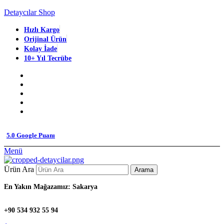
Detaycılar Shop
Hızlı Kargo
Orijinal Ürün
Kolay İade
10+ Yıl Tecrübe
5.0 Google Puanı
Menü
Ürün Ara
Arama
En Yakın Mağazamız: Sakarya
+90 534 932 55 94