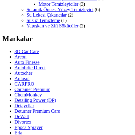
Motor Temizleyiciler
(3)
Seramik Öncesi Yüzey Temizleyici
(6)
Su Lekesi Çıkarıcılar
(2)
Susuz Temizleme
(1)
Yapışkan ve Zift Sökücüler
(2)
Markalar
3D Car Care
Areon
Auto Finesse
Autobrite Direct
Autocher
Autosol
CARPRO
Cartainer Premium
ChemMonkey
Detailing Power (DP)
Detaycilar
Deturner Premium Care
DeWalt
Divortex
Epoca Sprayer
Erla