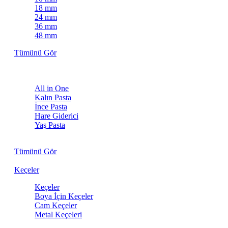
18 mm
24 mm
36 mm
48 mm
Tümünü Gör
Pastalar
All in One
Kalın Pasta
İnce Pasta
Hare Giderici
Yaş Pasta
Kuru Pasta
Tümünü Gör
Keçeler
Keçeler
Boya İçin Keçeler
Cam Keçeler
Metal Keçeleri