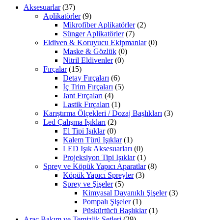
Aksesuarlar
(37)
Aplikatörler
(9)
Mikrofiber Aplikatörler
(2)
Sünger Aplikatörler
(7)
Eldiven & Koruyucu Ekipmanlar
(0)
Maske & Gözlük
(0)
Nitril Eldivenler
(0)
Fırçalar
(15)
Detay Fırçaları
(6)
İç Trim Fırçaları
(5)
Jant Fırçaları
(4)
Lastik Fırçaları
(1)
Karıştırma Ölçekleri / Dozaj Başlıkları
(3)
Led Çalışma Işıkları
(2)
El Tipi Işıklar
(0)
Kalem Türü Işıklar
(1)
LED Işık Aksesuarları
(0)
Projeksiyon Tipi Işıklar
(1)
Sprey ve Köpük Yapıcı Aparatlar
(8)
Köpük Yapıcı Spreyler
(3)
Sprey ve Şişeler
(5)
Kimyasal Dayanıklı Şişeler
(3)
Pompalı Şişeler
(1)
Püskürtücü Başlıklar
(1)
Araç Bakım ve Temizlik Setleri
(29)