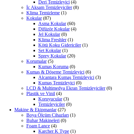
Deri Temizleyici
(4)
İç Aksam Temizleyiciler
(8)
Klima Temizleme
(1)
Kokular
(87)
Asma Kokular
(60)
Difüzör Kokular
(4)
Jel Kokular
(0)
Klima Freshler
(1)
Kötü Koku Gidericiler
(1)
Set Kokular
(1)
Sprey Kokular
(20)
Korumalar
(5)
Kumaş Koruma
(0)
Kumaş & Döşeme Temizleyici
(6)
Alcantara Kumaş Temizleyici
(3)
Kumaş Temizleyici
(0)
LCD & Multimedya Ekran Temizleyiciler
(0)
Plastik ve Vinil
(4)
Koruyucular
(3)
Temizleyiciler
(0)
Makine & Ekipmanlar
(27)
Boya Ölçüm Cihazları
(1)
Buhar Makineleri
(0)
Foam Lance
(4)
Karcher K Type
(1)