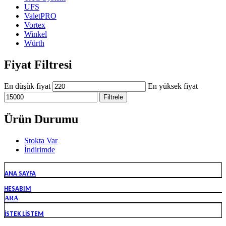
UFS
ValetPRO
Vortex
Winkel
Würth
Fiyat Filtresi
En düşük fiyat
En yüksek fiyat
Filtrele
Ürün Durumu
Stokta Var
İndirimde
ANA SAYFA
HESABIM
ARA
İSTEK LISTEM