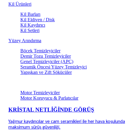
Kil Ürünleri
Kil Barları
Kil Eldiven / Disk
Kil Kaydırıcı
Kil Setleri
Yüzey Arındırma
Böcek Temizleyiciler
Demir Tozu Temizleyiciler
Genel Temizleyiciler (APC)
Seramik Öncesi Yüzey Temizleyici
Yapışkan ve Zift Sökücüler
Motor & Teknik Alan Bakım
Motor Temizleyiciler
Motor Koruyucu & Parlatıcılar
KRİSTAL NETLİĞİNDE GÖRÜŞ
Yağmur kaydırıcılar ve cam seramikleri ile her hava koşulunda
maksimum sürüş güvenliği.