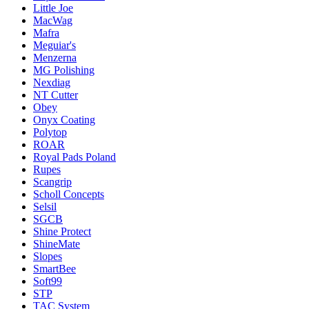
Little Joe
MacWag
Mafra
Meguiar's
Menzerna
MG Polishing
Nexdiag
NT Cutter
Obey
Onyx Coating
Polytop
ROAR
Royal Pads Poland
Rupes
Scangrip
Scholl Concepts
Selsil
SGCB
Shine Protect
ShineMate
Slopes
SmartBee
Soft99
STP
TAC System