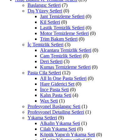
Başlangıç Setleri
(7)
Dış Yüzey Setleri
(0)
Jant Temizleme Setleri
(0)
Kil Setleri
(0)
Lastik Temizlik Setleri
(0)
Motor Temizleme Setleri
(0)
Trim Bakım Setleri
(0)
İç Temizlik Setleri
(3)
Alcantara Temizlik Setleri
(0)
Cam Temizlik Setleri
(0)
Deri Setleri
(3)
Kumaş Temizleme Setleri
(0)
Pasta Cila Setleri
(12)
All In One Pasta Setleri
(0)
Hare Giderici Set
(0)
İnce Pasta Seti
(0)
Kalın Pasta Seti
(4)
Wax Seti
(1)
Profesyonel Başlangıç Seti
(1)
Profesyonel Detailing Setleri
(1)
Yıkama Setleri
(9)
Alkalin Yıkama Seti
(1)
Cilalı Yıkama Seti
(0)
Köpük Yapıcılı Yıkama Seti
(0)