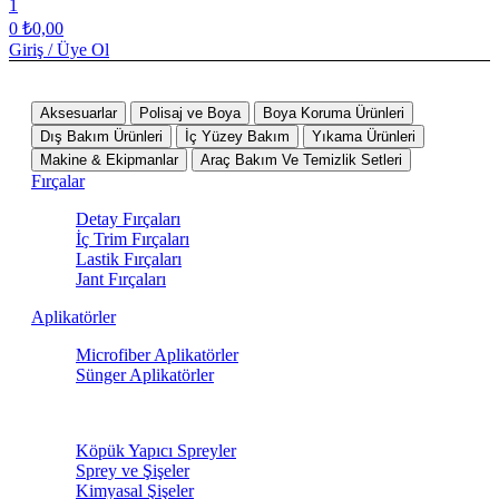
1
0
₺
0,00
Giriş / Üye Ol
Tüm Kategoriler
Aksesuarlar
Polisaj ve Boya
Boya Koruma Ürünleri
Dış Bakım Ürünleri
İç Yüzey Bakım
Yıkama Ürünleri
Makine & Ekipmanlar
Araç Bakım Ve Temizlik Setleri
Fırçalar
Detay Fırçaları
İç Trim Fırçaları
Lastik Fırçaları
Jant Fırçaları
Aplikatörler
Microfiber Aplikatörler
Sünger Aplikatörler
Sprey Ürünleri
Köpük Yapıcı Spreyler
Sprey ve Şişeler
Kimyasal Şişeler