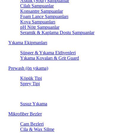
Asidik (Sour) Şampuanlar
Cilalı Şampuanlar
Konsantre Şampuanlar
Foam Lance Şampuanları
Kova Şampuanları
pH Nötr Şampuanlar
Seramik & Kaplama Dostu Şampuanlar
Yıkama Ekipmanları
Sünger & Yıkama Eldivenleri
Yıkama Kovaları & Grit Guard
Prewash (ön yıkama)
Köpük Tipi
Sprey Tipi
Susuz Yıkama
Susuz Yıkama
Mikrofiber Bezler
Cam Bezleri
Cila & Wax Silme