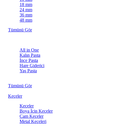
18 mm
24 mm
36 mm
48 mm
Tümünü Gör
Pastalar
All in One
Kalın Pasta
İnce Pasta
Hare Giderici
Yaş Pasta
Kuru Pasta
Tümünü Gör
Keçeler
Keçeler
Boya İçin Keçeler
Cam Keçeler
Metal Keçeleri