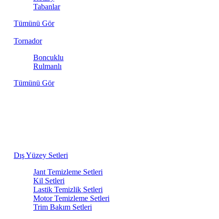
Tabanlar
Tümünü Gör
Tornador
Boncuklu
Rulmanlı
Tümünü Gör
Aracınızın İhtiyacı Olan Her Şey Bir
Arada
Dış yıkamadan iç detaylara kadar, birbiriyle en uyumlu
ürünlerden oluşan bakım setlerini keşfedin.
Dış Yüzey Setleri
Jant Temizleme Setleri
Kil Setleri
Lastik Temizlik Setleri
Motor Temizleme Setleri
Trim Bakım Setleri