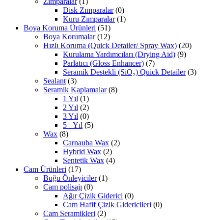
Zımparalar
(1)
Disk Zımparalar
(0)
Kuru Zımparalar
(1)
Boya Koruma Ürünleri
(51)
Boya Korumalar
(12)
Hızlı Koruma (Quick Detailer/ Spray Wax)
(20)
Kurulama Yardımcıları (Drying Aid)
(9)
Parlatıcı (Gloss Enhancer)
(7)
Seramik Destekli (SiO₂) Quick Detailer
(3)
Sealant
(3)
Seramik Kaplamalar
(8)
1 Yıl
(1)
2 Yıl
(2)
3 Yıl
(0)
5+ Yıl
(5)
Wax
(8)
Carnauba Wax
(2)
Hybrid Wax
(2)
Sentetik Wax
(4)
Cam Ürünleri
(17)
Buğu Önleyiciler
(1)
Cam polisajı
(0)
Ağır Çizik Giderici
(0)
Cam Hafif Çizik Gidericileri
(0)
Cam Seramikleri
(2)