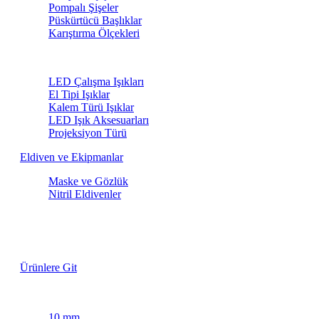
Pompalı Şişeler
Püskürtücü Başlıklar
Karıştırma Ölçekleri
LED Işıklar
LED Çalışma Işıkları
El Tipi Işıklar
Kalem Türü Işıklar
LED Işık Aksesuarları
Projeksiyon Türü
Eldiven ve Ekipmanlar
Maske ve Gözlük
Nitril Eldivenler
Lastik Fırçaları
Özel Fiyatlarla
Ürünlere Git
Maskeleme Bantları
10 mm