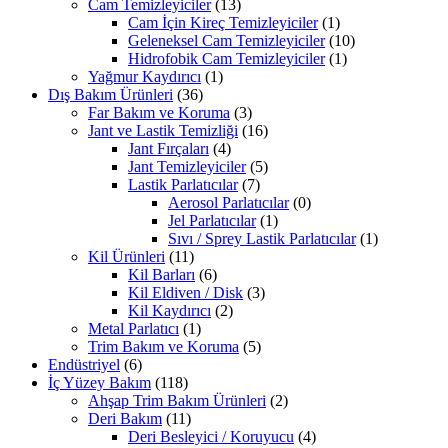
Cam Temizleyiciler
(13)
Cam İçin Kireç Temizleyiciler
(1)
Geleneksel Cam Temizleyiciler
(10)
Hidrofobik Cam Temizleyiciler
(1)
Yağmur Kaydırıcı
(1)
Dış Bakım Ürünleri
(36)
Far Bakım ve Koruma
(3)
Jant ve Lastik Temizliği
(16)
Jant Fırçaları
(4)
Jant Temizleyiciler
(5)
Lastik Parlatıcılar
(7)
Aerosol Parlatıcılar
(0)
Jel Parlatıcılar
(1)
Sıvı / Sprey Lastik Parlatıcılar
(1)
Kil Ürünleri
(11)
Kil Barları
(6)
Kil Eldiven / Disk
(3)
Kil Kaydırıcı
(2)
Metal Parlatıcı
(1)
Trim Bakım ve Koruma
(5)
Endüstriyel
(6)
İç Yüzey Bakım
(118)
Ahşap Trim Bakım Ürünleri
(2)
Deri Bakım
(11)
Deri Besleyici / Koruyucu
(4)