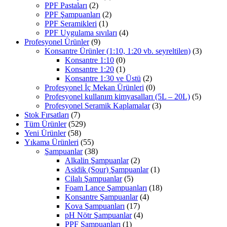
PPF Pastaları
(2)
PPF Şampuanları
(2)
PPF Seramikleri
(1)
PPF Uygulama sıvıları
(4)
Profesyonel Ürünler
(9)
Konsantre Ürünler (1:10, 1:20 vb. seyreltilen)
(3)
Konsantre 1:10
(0)
Konsantre 1:20
(1)
Konsantre 1:30 ve Üstü
(2)
Profesyonel İç Mekan Ürünleri
(0)
Profesyonel kullanım kimyasalları (5L – 20L)
(5)
Profesyonel Seramik Kaplamalar
(3)
Stok Fırsatları
(7)
Tüm Ürünler
(529)
Yeni Ürünler
(58)
Yıkama Ürünleri
(55)
Şampuanlar
(38)
Alkalin Şampuanlar
(2)
Asidik (Sour) Şampuanlar
(1)
Cilalı Şampuanlar
(5)
Foam Lance Şampuanları
(18)
Konsantre Şampuanlar
(4)
Kova Şampuanları
(17)
pH Nötr Şampuanlar
(4)
PPF Şampuanları
(1)