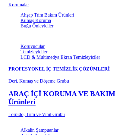
Korumalar
Ahşap Trim Bakım Ürünleri
Kumaş Koruma
Buğu Önleyiciler
Torpido ve Vinil Bakım
Koruyucular
Temizleyiciler
LCD & Multimedya Ekran Temizleyiciler
PROFESYONEL İÇ TEMİZLİK ÇÖZÜMLERİ
Deri, Kumaş ve Döşeme Grubu
ARAÇ İÇİ KORUMA VE BAKIM
Ürünleri
Torpido, Trim ve Vinil Grubu
Şampuanlar
Alkalin Şampuanlar