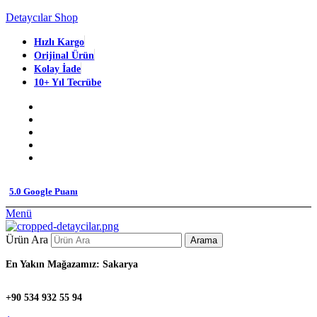
Detaycılar Shop
Hızlı Kargo
Orijinal Ürün
Kolay İade
10+ Yıl Tecrübe
5.0 Google Puanı
Menü
Ürün Ara
Arama
En Yakın Mağazamız: Sakarya
+90 534 932 55 94