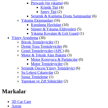
Prewash (ön yıkama)
(6)
Köpük Tipi
(4)
Sprey Tipi
(2)
Seramik & Kaplama Dostu Şampuanlar
(6)
Yıkama Ekipmanları
(16)
Kurulama Havluları
(10)
Sünger & Yıkama Eldivenleri
(5)
Yıkama Kovaları & Grit Guard
(1)
Yüzey Arındırma
(30)
Böcek Temizleyiciler
(1)
Demir Tozu Temizleyiciler
(9)
Genel Temizleyiciler (APC)
(6)
Motor & Teknik Alan Bakımı
(3)
Motor Koruyucu & Parlatıcılar
(0)
Motor Temizleyiciler
(3)
Seramik Öncesi Yüzey Temizleyici
(6)
Su Lekesi Çıkarıcılar
(2)
Susuz Temizleme
(1)
Yapışkan ve Zift Sökücüler
(2)
Markalar
3D Car Care
Areon