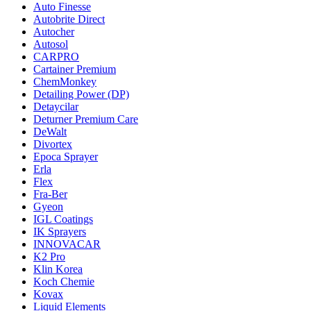
Auto Finesse
Autobrite Direct
Autocher
Autosol
CARPRO
Cartainer Premium
ChemMonkey
Detailing Power (DP)
Detaycilar
Deturner Premium Care
DeWalt
Divortex
Epoca Sprayer
Erla
Flex
Fra-Ber
Gyeon
IGL Coatings
IK Sprayers
INNOVACAR
K2 Pro
Klin Korea
Koch Chemie
Kovax
Liquid Elements