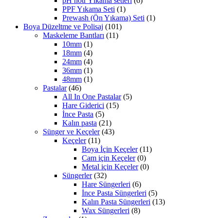
pH nötr Yıkama setleri
(6)
PPF Yıkama Seti
(1)
Prewash (Ön Yıkama) Seti
(1)
Boya Düzeltme ve Polisaj
(101)
Maskeleme Bantları
(11)
10mm
(1)
18mm
(4)
24mm
(4)
36mm
(1)
48mm
(1)
Pastalar
(46)
All In One Pastalar
(5)
Hare Giderici
(15)
İnce Pasta
(5)
Kalın pasta
(21)
Sünger ve Keçeler
(43)
Keçeler
(11)
Boya İçin Keçeler
(11)
Cam için Keçeler
(0)
Metal için Keçeler
(0)
Süngerler
(32)
Hare Süngerleri
(6)
İnce Pasta Süngerleri
(5)
Kalın Pasta Süngerleri
(13)
Wax Süngerleri
(8)