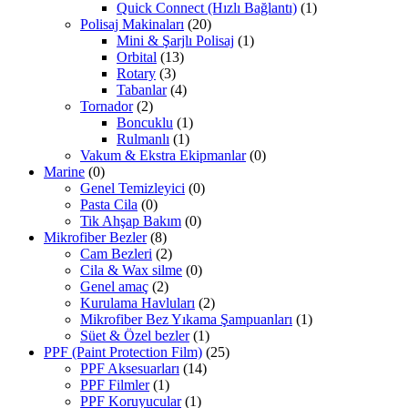
Quick Connect (Hızlı Bağlantı)
(1)
Polisaj Makinaları
(20)
Mini & Şarjlı Polisaj
(1)
Orbital
(13)
Rotary
(3)
Tabanlar
(4)
Tornador
(2)
Boncuklu
(1)
Rulmanlı
(1)
Vakum & Ekstra Ekipmanlar
(0)
Marine
(0)
Genel Temizleyici
(0)
Pasta Cila
(0)
Tik Ahşap Bakım
(0)
Mikrofiber Bezler
(8)
Cam Bezleri
(2)
Cila & Wax silme
(0)
Genel amaç
(2)
Kurulama Havluları
(2)
Mikrofiber Bez Yıkama Şampuanları
(1)
Süet & Özel bezler
(1)
PPF (Paint Protection Film)
(25)
PPF Aksesuarları
(14)
PPF Filmler
(1)
PPF Koruyucular
(1)