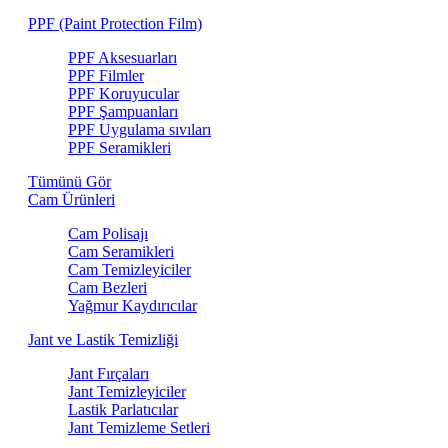
PPF (Paint Protection Film)
PPF Aksesuarları
PPF Filmler
PPF Koruyucular
PPF Şampuanları
PPF Uygulama sıvıları
PPF Seramikleri
Tümünü Gör
Cam Ürünleri
Cam Polisajı
Cam Seramikleri
Cam Temizleyiciler
Cam Bezleri
Yağmur Kaydırıcılar
Jant ve Lastik Temizliği
Jant Fırçaları
Jant Temizleyiciler
Lastik Parlatıcılar
Jant Temizleme Setleri