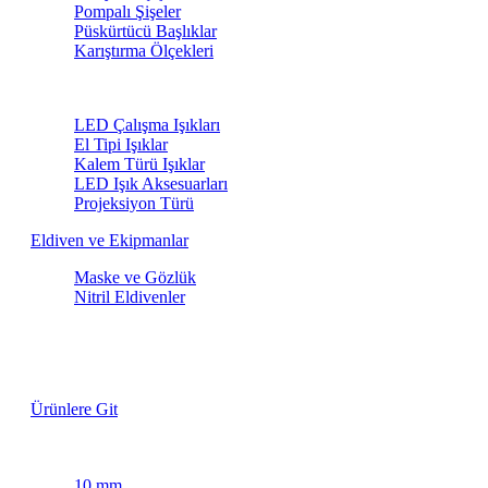
Pompalı Şişeler
Püskürtücü Başlıklar
Karıştırma Ölçekleri
LED Işıklar
LED Çalışma Işıkları
El Tipi Işıklar
Kalem Türü Işıklar
LED Işık Aksesuarları
Projeksiyon Türü
Eldiven ve Ekipmanlar
Maske ve Gözlük
Nitril Eldivenler
Lastik Fırçaları
Özel Fiyatlarla
Ürünlere Git
Maskeleme Bantları
10 mm