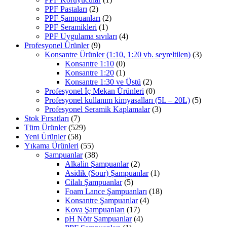
PPF Pastaları
(2)
PPF Şampuanları
(2)
PPF Seramikleri
(1)
PPF Uygulama sıvıları
(4)
Profesyonel Ürünler
(9)
Konsantre Ürünler (1:10, 1:20 vb. seyreltilen)
(3)
Konsantre 1:10
(0)
Konsantre 1:20
(1)
Konsantre 1:30 ve Üstü
(2)
Profesyonel İç Mekan Ürünleri
(0)
Profesyonel kullanım kimyasalları (5L – 20L)
(5)
Profesyonel Seramik Kaplamalar
(3)
Stok Fırsatları
(7)
Tüm Ürünler
(529)
Yeni Ürünler
(58)
Yıkama Ürünleri
(55)
Şampuanlar
(38)
Alkalin Şampuanlar
(2)
Asidik (Sour) Şampuanlar
(1)
Cilalı Şampuanlar
(5)
Foam Lance Şampuanları
(18)
Konsantre Şampuanlar
(4)
Kova Şampuanları
(17)
pH Nötr Şampuanlar
(4)