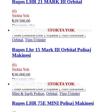
Rupes LHR 21 MARK III Orbital
(0)
Stokta Yok
₺
29.500,00
Devamını oku
İstek Listesine Ekle
Kıyasla
Hızlı Görüntüle
Orbital
,
Tüm Ürünler
Rupes Lhr 15 Mark III Orbital Polisaj
Makinesi
(0)
Stokta Yok
₺
30.000,00
Devamını oku
İstek Listesine Ekle
Kıyasla
Hızlı Görüntüle
Mini & Şarjlı Polisaj
,
Orbital
,
Tüm Ürünler
Rupes LHR 75E MINI Polisaj Makinesi