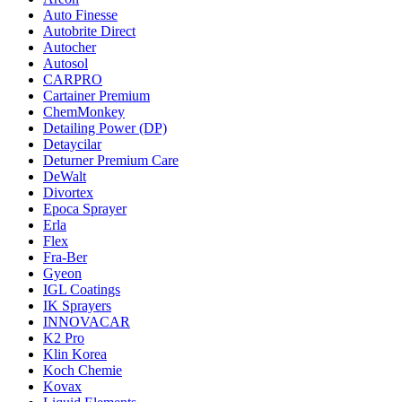
Auto Finesse
Autobrite Direct
Autocher
Autosol
CARPRO
Cartainer Premium
ChemMonkey
Detailing Power (DP)
Detaycilar
Deturner Premium Care
DeWalt
Divortex
Epoca Sprayer
Erla
Flex
Fra-Ber
Gyeon
IGL Coatings
IK Sprayers
INNOVACAR
K2 Pro
Klin Korea
Koch Chemie
Kovax