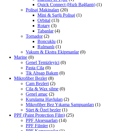
Quick Connect (Hızlı Bağlantı)
(1)
Polisaj Makinaları
(20)
Mini & Şarjlı Polisaj
(1)
Orbital
(13)
Rotary
(3)
Tabanlar
(4)
Tornador
(2)
Boncuklu
(1)
Rulmanlı
(1)
Vakum & Ekstra Ekipmanlar
(0)
Marine
(0)
Genel Temizleyici
(0)
Pasta Cila
(0)
Tik Ahşap Bakım
(0)
Mikrofiber Bezler
(8)
Cam Bezleri
(2)
Cila & Wax silme
(0)
Genel amaç
(2)
Kurulama Havluları
(2)
Mikrofiber Bez Yıkama Şampuanları
(1)
Süet & Özel bezler
(1)
PPF (Paint Protection Film)
(25)
PPF Aksesuarları
(14)
PPF Filmler
(1)
PPF Koruyucular
(1)