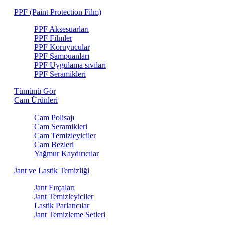
PPF (Paint Protection Film)
PPF Aksesuarları
PPF Filmler
PPF Koruyucular
PPF Şampuanları
PPF Uygulama sıvıları
PPF Seramikleri
Tümünü Gör
Cam Ürünleri
Cam Polisajı
Cam Seramikleri
Cam Temizleyiciler
Cam Bezleri
Yağmur Kaydırıcılar
Jant ve Lastik Temizliği
Jant Fırçaları
Jant Temizleyiciler
Lastik Parlatıcılar
Jant Temizleme Setleri