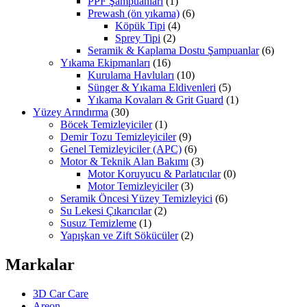
PPF Şampuanları
(1)
Prewash (ön yıkama)
(6)
Köpük Tipi
(4)
Sprey Tipi
(2)
Seramik & Kaplama Dostu Şampuanlar
(6)
Yıkama Ekipmanları
(16)
Kurulama Havluları
(10)
Sünger & Yıkama Eldivenleri
(5)
Yıkama Kovaları & Grit Guard
(1)
Yüzey Arındırma
(30)
Böcek Temizleyiciler
(1)
Demir Tozu Temizleyiciler
(9)
Genel Temizleyiciler (APC)
(6)
Motor & Teknik Alan Bakımı
(3)
Motor Koruyucu & Parlatıcılar
(0)
Motor Temizleyiciler
(3)
Seramik Öncesi Yüzey Temizleyici
(6)
Su Lekesi Çıkarıcılar
(2)
Susuz Temizleme
(1)
Yapışkan ve Zift Sökücüler
(2)
Markalar
3D Car Care
Areon