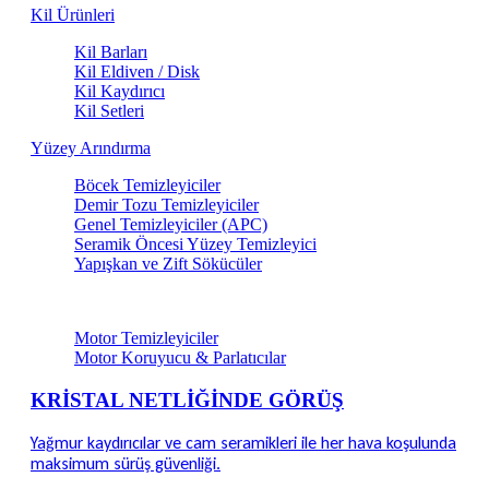
Kil Ürünleri
Kil Barları
Kil Eldiven / Disk
Kil Kaydırıcı
Kil Setleri
Yüzey Arındırma
Böcek Temizleyiciler
Demir Tozu Temizleyiciler
Genel Temizleyiciler (APC)
Seramik Öncesi Yüzey Temizleyici
Yapışkan ve Zift Sökücüler
Motor & Teknik Alan Bakım
Motor Temizleyiciler
Motor Koruyucu & Parlatıcılar
KRİSTAL NETLİĞİNDE GÖRÜŞ
Yağmur kaydırıcılar ve cam seramikleri ile her hava koşulunda
maksimum sürüş güvenliği.