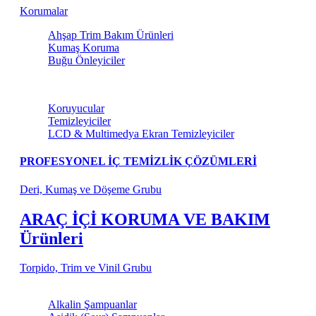
Korumalar
Ahşap Trim Bakım Ürünleri
Kumaş Koruma
Buğu Önleyiciler
Torpido ve Vinil Bakım
Koruyucular
Temizleyiciler
LCD & Multimedya Ekran Temizleyiciler
PROFESYONEL İÇ TEMİZLİK ÇÖZÜMLERİ
Deri, Kumaş ve Döşeme Grubu
ARAÇ İÇİ KORUMA VE BAKIM
Ürünleri
Torpido, Trim ve Vinil Grubu
Şampuanlar
Alkalin Şampuanlar