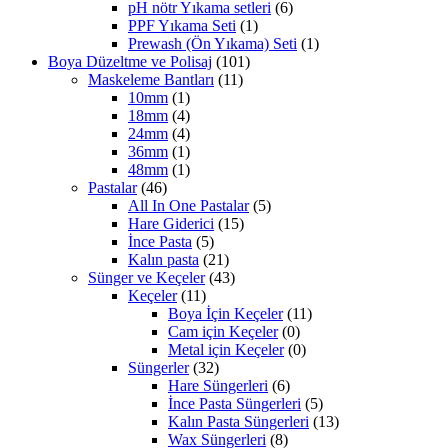
pH nötr Yıkama setleri
(6)
PPF Yıkama Seti
(1)
Prewash (Ön Yıkama) Seti
(1)
Boya Düzeltme ve Polisaj
(101)
Maskeleme Bantları
(11)
10mm
(1)
18mm
(4)
24mm
(4)
36mm
(1)
48mm
(1)
Pastalar
(46)
All In One Pastalar
(5)
Hare Giderici
(15)
İnce Pasta
(5)
Kalın pasta
(21)
Sünger ve Keçeler
(43)
Keçeler
(11)
Boya İçin Keçeler
(11)
Cam için Keçeler
(0)
Metal için Keçeler
(0)
Süngerler
(32)
Hare Süngerleri
(6)
İnce Pasta Süngerleri
(5)
Kalın Pasta Süngerleri
(13)
Wax Süngerleri
(8)