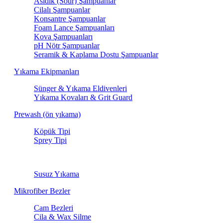
Asidik (Sour) Şampuanlar
Cilalı Şampuanlar
Konsantre Şampuanlar
Foam Lance Şampuanları
Kova Şampuanları
pH Nötr Şampuanlar
Seramik & Kaplama Dostu Şampuanlar
Yıkama Ekipmanları
Sünger & Yıkama Eldivenleri
Yıkama Kovaları & Grit Guard
Prewash (ön yıkama)
Köpük Tipi
Sprey Tipi
Susuz Yıkama
Susuz Yıkama
Mikrofiber Bezler
Cam Bezleri
Cila & Wax Silme