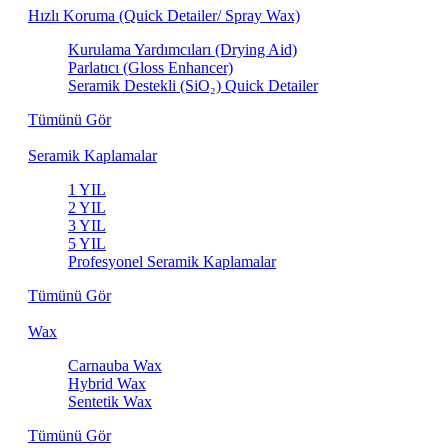
Hızlı Koruma (Quick Detailer/ Spray Wax)
Kurulama Yardımcıları (Drying Aid)
Parlatıcı (Gloss Enhancer)
Seramik Destekli (SiO₂) Quick Detailer
Tümünü Gör
Seramik Kaplamalar
1 YIL
2 YIL
3 YIL
5 YIL
Profesyonel Seramik Kaplamalar
Tümünü Gör
Wax
Carnauba Wax
Hybrid Wax
Sentetik Wax
Tümünü Gör