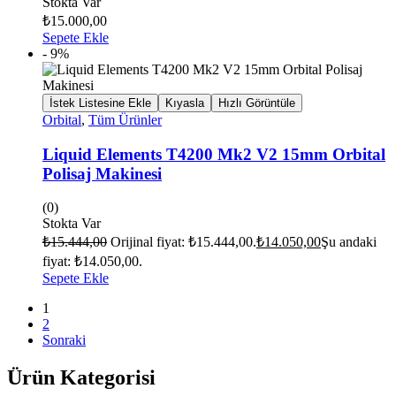
Stokta Var
₺
15.000,00
Sepete Ekle
- 9%
İstek Listesine Ekle
Kıyasla
Hızlı Görüntüle
Orbital
,
Tüm Ürünler
Liquid Elements T4200 Mk2 V2 15mm Orbital
Polisaj Makinesi
(0)
Stokta Var
₺
15.444,00
Orijinal fiyat: ₺15.444,00.
₺
14.050,00
Şu andaki
fiyat: ₺14.050,00.
Sepete Ekle
1
2
Sonraki
Ürün Kategorisi