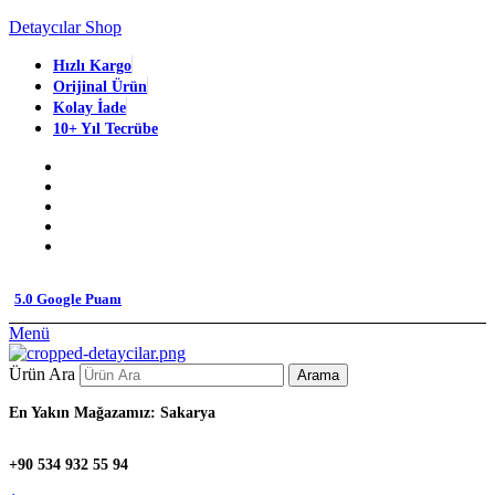
Detaycılar Shop
Hızlı Kargo
Orijinal Ürün
Kolay İade
10+ Yıl Tecrübe
5.0 Google Puanı
Menü
Ürün Ara
Arama
En Yakın Mağazamız: Sakarya
+90 534 932 55 94