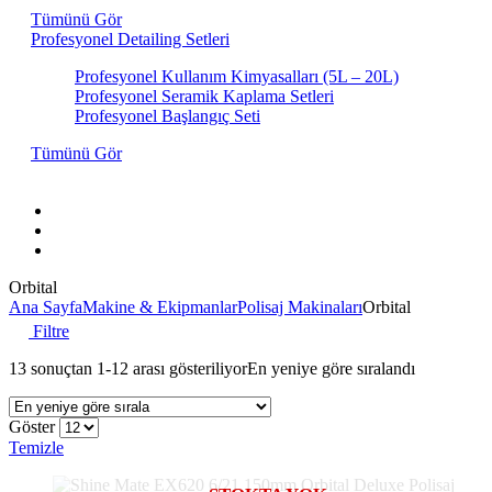
Tümünü Gör
Profesyonel Detailing Setleri
Profesyonel Kullanım Kimyasalları (5L – 20L)
Profesyonel Seramik Kaplama Setleri
Profesyonel Başlangıç Seti
Tümünü Gör
Hakkımızda
İletişim
Markalar
Orbital
Ana Sayfa
Makine & Ekipmanlar
Polisaj Makinaları
Orbital
Filtre
13 sonuçtan 1-12 arası gösteriliyor
En yeniye göre sıralandı
Göster
Temizle