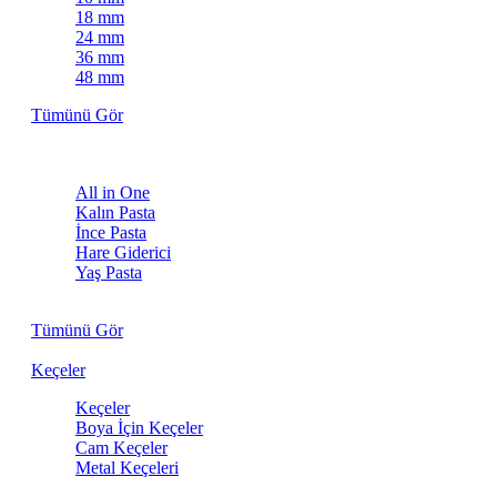
18 mm
24 mm
36 mm
48 mm
Tümünü Gör
Pastalar
All in One
Kalın Pasta
İnce Pasta
Hare Giderici
Yaş Pasta
Kuru Pasta
Tümünü Gör
Keçeler
Keçeler
Boya İçin Keçeler
Cam Keçeler
Metal Keçeleri