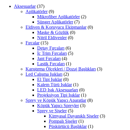
Aksesuarlar
(37)
Aplikatörler
(9)
Mikrofiber Aplikatörler
(2)
Sünger Aplikatörler
(7)
Eldiven & Koruyucu Ekipmanlar
(0)
Maske & Gözlük
(0)
Nitril Eldivenler
(0)
Fırçalar
(15)
Detay Fırçaları
(6)
İç Trim Fırçaları
(5)
Jant Fırçaları
(4)
Lastik Fırçaları
(1)
Karıştırma Ölçekleri / Dozaj Başlıkları
(3)
Led Çalışma Işıkları
(2)
El Tipi Işıklar
(0)
Kalem Türü Işıklar
(1)
LED Işık Aksesuarları
(0)
Projeksiyon Tipi Işıklar
(1)
Sprey ve Köpük Yapıcı Aparatlar
(8)
Köpük Yapıcı Spreyler
(3)
Sprey ve Şişeler
(5)
Kimyasal Dayanıklı Şişeler
(3)
Pompalı Şişeler
(1)
Püskürtücü Başlıklar
(1)