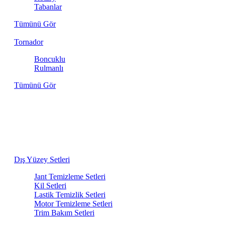
Tabanlar
Tümünü Gör
Tornador
Boncuklu
Rulmanlı
Tümünü Gör
Aracınızın İhtiyacı Olan Her Şey Bir
Arada
Dış yıkamadan iç detaylara kadar, birbiriyle en uyumlu
ürünlerden oluşan bakım setlerini keşfedin.
Dış Yüzey Setleri
Jant Temizleme Setleri
Kil Setleri
Lastik Temizlik Setleri
Motor Temizleme Setleri
Trim Bakım Setleri