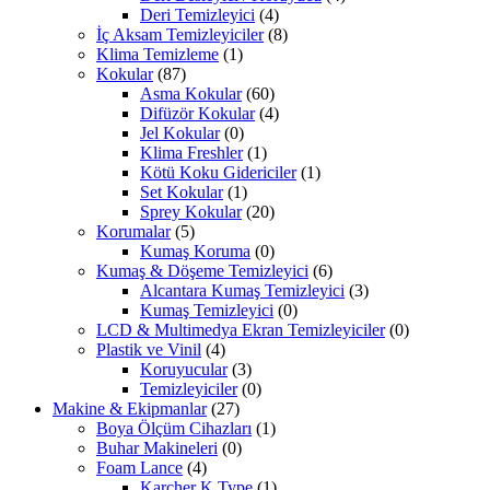
Deri Temizleyici
(4)
İç Aksam Temizleyiciler
(8)
Klima Temizleme
(1)
Kokular
(87)
Asma Kokular
(60)
Difüzör Kokular
(4)
Jel Kokular
(0)
Klima Freshler
(1)
Kötü Koku Gidericiler
(1)
Set Kokular
(1)
Sprey Kokular
(20)
Korumalar
(5)
Kumaş Koruma
(0)
Kumaş & Döşeme Temizleyici
(6)
Alcantara Kumaş Temizleyici
(3)
Kumaş Temizleyici
(0)
LCD & Multimedya Ekran Temizleyiciler
(0)
Plastik ve Vinil
(4)
Koruyucular
(3)
Temizleyiciler
(0)
Makine & Ekipmanlar
(27)
Boya Ölçüm Cihazları
(1)
Buhar Makineleri
(0)
Foam Lance
(4)
Karcher K Type
(1)