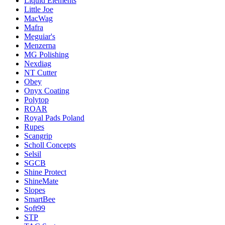
Liquid Elements
Little Joe
MacWag
Mafra
Meguiar's
Menzerna
MG Polishing
Nexdiag
NT Cutter
Obey
Onyx Coating
Polytop
ROAR
Royal Pads Poland
Rupes
Scangrip
Scholl Concepts
Selsil
SGCB
Shine Protect
ShineMate
Slopes
SmartBee
Soft99
STP