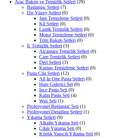
Araç Bakım ve Temizlik Setleri
(29)
Başlangıç Setleri
(7)
Dış Yüzey Setleri
(0)
Jant Temizleme Setleri
(0)
Kil Setleri
(0)
Lastik Temizlik Setleri
(0)
Motor Temizleme Setleri
(0)
Trim Bakım Setleri
(0)
İç Temizlik Setleri
(3)
Alcantara Temizlik Setleri
(0)
Cam Temizlik Setleri
(0)
Deri Setleri
(3)
Kumaş Temizleme Setleri
(0)
Pasta Cila Setleri
(12)
All In One Pasta Setleri
(0)
Hare Giderici Set
(0)
İnce Pasta Seti
(0)
Kalın Pasta Seti
(4)
Wax Seti
(1)
Profesyonel Başlangıç Seti
(1)
Profesyonel Detailing Setleri
(1)
Yıkama Setleri
(9)
Alkalin Yıkama Seti
(1)
Cilalı Yıkama Seti
(0)
Köpük Yapıcılı Yıkama Seti
(0)