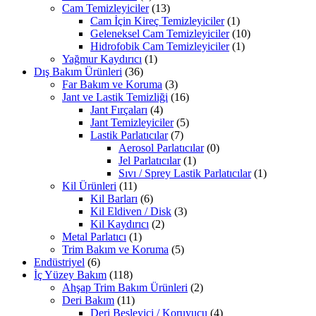
Cam Temizleyiciler
(13)
Cam İçin Kireç Temizleyiciler
(1)
Geleneksel Cam Temizleyiciler
(10)
Hidrofobik Cam Temizleyiciler
(1)
Yağmur Kaydırıcı
(1)
Dış Bakım Ürünleri
(36)
Far Bakım ve Koruma
(3)
Jant ve Lastik Temizliği
(16)
Jant Fırçaları
(4)
Jant Temizleyiciler
(5)
Lastik Parlatıcılar
(7)
Aerosol Parlatıcılar
(0)
Jel Parlatıcılar
(1)
Sıvı / Sprey Lastik Parlatıcılar
(1)
Kil Ürünleri
(11)
Kil Barları
(6)
Kil Eldiven / Disk
(3)
Kil Kaydırıcı
(2)
Metal Parlatıcı
(1)
Trim Bakım ve Koruma
(5)
Endüstriyel
(6)
İç Yüzey Bakım
(118)
Ahşap Trim Bakım Ürünleri
(2)
Deri Bakım
(11)
Deri Besleyici / Koruyucu
(4)