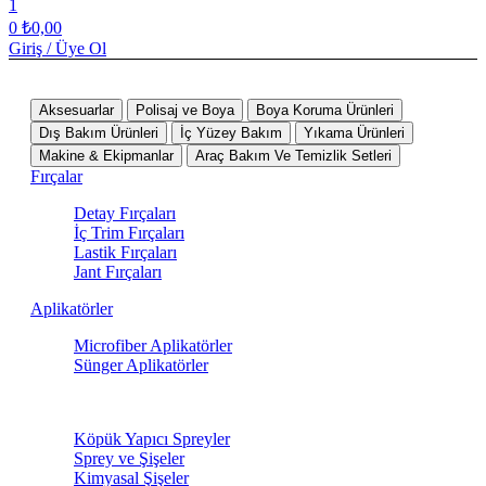
1
0
₺
0,00
Giriş / Üye Ol
Tüm Kategoriler
Aksesuarlar
Polisaj ve Boya
Boya Koruma Ürünleri
Dış Bakım Ürünleri
İç Yüzey Bakım
Yıkama Ürünleri
Makine & Ekipmanlar
Araç Bakım Ve Temizlik Setleri
Fırçalar
Detay Fırçaları
İç Trim Fırçaları
Lastik Fırçaları
Jant Fırçaları
Aplikatörler
Microfiber Aplikatörler
Sünger Aplikatörler
Sprey Ürünleri
Köpük Yapıcı Spreyler
Sprey ve Şişeler
Kimyasal Şişeler