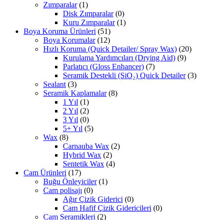
Zımparalar
(1)
Disk Zımparalar
(0)
Kuru Zımparalar
(1)
Boya Koruma Ürünleri
(51)
Boya Korumalar
(12)
Hızlı Koruma (Quick Detailer/ Spray Wax)
(20)
Kurulama Yardımcıları (Drying Aid)
(9)
Parlatıcı (Gloss Enhancer)
(7)
Seramik Destekli (SiO₂) Quick Detailer
(3)
Sealant
(3)
Seramik Kaplamalar
(8)
1 Yıl
(1)
2 Yıl
(2)
3 Yıl
(0)
5+ Yıl
(5)
Wax
(8)
Carnauba Wax
(2)
Hybrid Wax
(2)
Sentetik Wax
(4)
Cam Ürünleri
(17)
Buğu Önleyiciler
(1)
Cam polisajı
(0)
Ağır Çizik Giderici
(0)
Cam Hafif Çizik Gidericileri
(0)
Cam Seramikleri
(2)