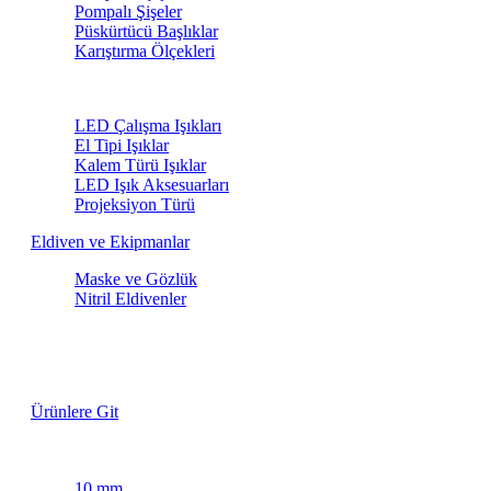
Pompalı Şişeler
Püskürtücü Başlıklar
Karıştırma Ölçekleri
LED Işıklar
LED Çalışma Işıkları
El Tipi Işıklar
Kalem Türü Işıklar
LED Işık Aksesuarları
Projeksiyon Türü
Eldiven ve Ekipmanlar
Maske ve Gözlük
Nitril Eldivenler
Lastik Fırçaları
Özel Fiyatlarla
Ürünlere Git
Maskeleme Bantları
10 mm