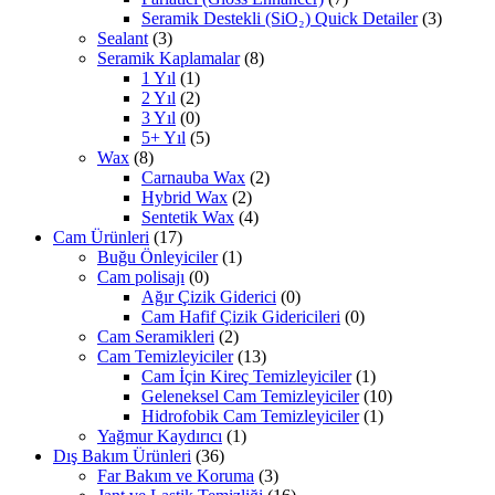
Seramik Destekli (SiO₂) Quick Detailer
(3)
Sealant
(3)
Seramik Kaplamalar
(8)
1 Yıl
(1)
2 Yıl
(2)
3 Yıl
(0)
5+ Yıl
(5)
Wax
(8)
Carnauba Wax
(2)
Hybrid Wax
(2)
Sentetik Wax
(4)
Cam Ürünleri
(17)
Buğu Önleyiciler
(1)
Cam polisajı
(0)
Ağır Çizik Giderici
(0)
Cam Hafif Çizik Gidericileri
(0)
Cam Seramikleri
(2)
Cam Temizleyiciler
(13)
Cam İçin Kireç Temizleyiciler
(1)
Geleneksel Cam Temizleyiciler
(10)
Hidrofobik Cam Temizleyiciler
(1)
Yağmur Kaydırıcı
(1)
Dış Bakım Ürünleri
(36)
Far Bakım ve Koruma
(3)