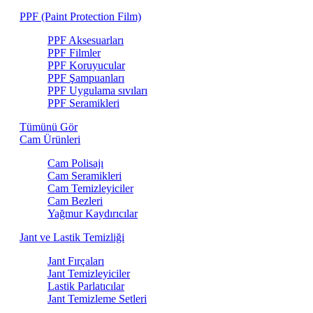
PPF (Paint Protection Film)
PPF Aksesuarları
PPF Filmler
PPF Koruyucular
PPF Şampuanları
PPF Uygulama sıvıları
PPF Seramikleri
Tümünü Gör
Cam Ürünleri
Cam Polisajı
Cam Seramikleri
Cam Temizleyiciler
Cam Bezleri
Yağmur Kaydırıcılar
Jant ve Lastik Temizliği
Jant Fırçaları
Jant Temizleyiciler
Lastik Parlatıcılar
Jant Temizleme Setleri