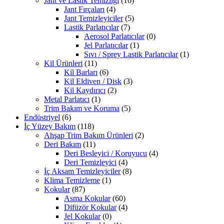
Jant ve Lastik Temizliği
(16)
Jant Fırçaları
(4)
Jant Temizleyiciler
(5)
Lastik Parlatıcılar
(7)
Aerosol Parlatıcılar
(0)
Jel Parlatıcılar
(1)
Sıvı / Sprey Lastik Parlatıcılar
(1)
Kil Ürünleri
(11)
Kil Barları
(6)
Kil Eldiven / Disk
(3)
Kil Kaydırıcı
(2)
Metal Parlatıcı
(1)
Trim Bakım ve Koruma
(5)
Endüstriyel
(6)
İç Yüzey Bakım
(118)
Ahşap Trim Bakım Ürünleri
(2)
Deri Bakım
(11)
Deri Besleyici / Koruyucu
(4)
Deri Temizleyici
(4)
İç Aksam Temizleyiciler
(8)
Klima Temizleme
(1)
Kokular
(87)
Asma Kokular
(60)
Difüzör Kokular
(4)
Jel Kokular
(0)