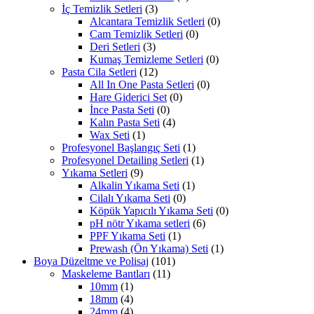
İç Temizlik Setleri
(3)
Alcantara Temizlik Setleri
(0)
Cam Temizlik Setleri
(0)
Deri Setleri
(3)
Kumaş Temizleme Setleri
(0)
Pasta Cila Setleri
(12)
All In One Pasta Setleri
(0)
Hare Giderici Set
(0)
İnce Pasta Seti
(0)
Kalın Pasta Seti
(4)
Wax Seti
(1)
Profesyonel Başlangıç Seti
(1)
Profesyonel Detailing Setleri
(1)
Yıkama Setleri
(9)
Alkalin Yıkama Seti
(1)
Cilalı Yıkama Seti
(0)
Köpük Yapıcılı Yıkama Seti
(0)
pH nötr Yıkama setleri
(6)
PPF Yıkama Seti
(1)
Prewash (Ön Yıkama) Seti
(1)
Boya Düzeltme ve Polisaj
(101)
Maskeleme Bantları
(11)
10mm
(1)
18mm
(4)
24mm
(4)