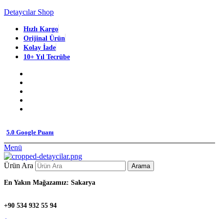
Detaycılar Shop
Hızlı Kargo
Orijinal Ürün
Kolay İade
10+ Yıl Tecrübe
5.0 Google Puanı
Menü
Ürün Ara
Arama
En Yakın Mağazamız: Sakarya
+90 534 932 55 94