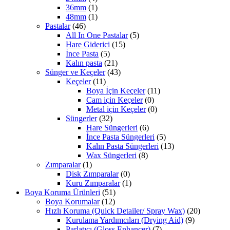
36mm
(1)
48mm
(1)
Pastalar
(46)
All In One Pastalar
(5)
Hare Giderici
(15)
İnce Pasta
(5)
Kalın pasta
(21)
Sünger ve Keçeler
(43)
Keçeler
(11)
Boya İçin Keçeler
(11)
Cam için Keçeler
(0)
Metal için Keçeler
(0)
Süngerler
(32)
Hare Süngerleri
(6)
İnce Pasta Süngerleri
(5)
Kalın Pasta Süngerleri
(13)
Wax Süngerleri
(8)
Zımparalar
(1)
Disk Zımparalar
(0)
Kuru Zımparalar
(1)
Boya Koruma Ürünleri
(51)
Boya Korumalar
(12)
Hızlı Koruma (Quick Detailer/ Spray Wax)
(20)
Kurulama Yardımcıları (Drying Aid)
(9)
Parlatıcı (Gloss Enhancer)
(7)