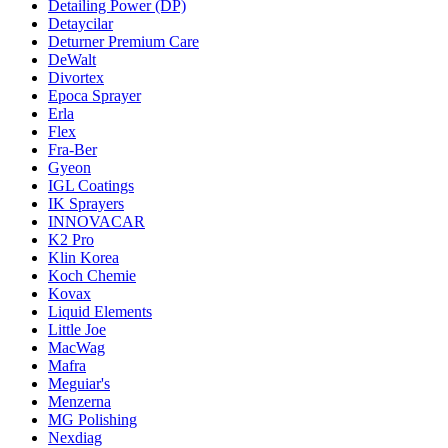
Detailing Power (DP)
Detaycilar
Deturner Premium Care
DeWalt
Divortex
Epoca Sprayer
Erla
Flex
Fra-Ber
Gyeon
IGL Coatings
IK Sprayers
INNOVACAR
K2 Pro
Klin Korea
Koch Chemie
Kovax
Liquid Elements
Little Joe
MacWag
Mafra
Meguiar's
Menzerna
MG Polishing
Nexdiag