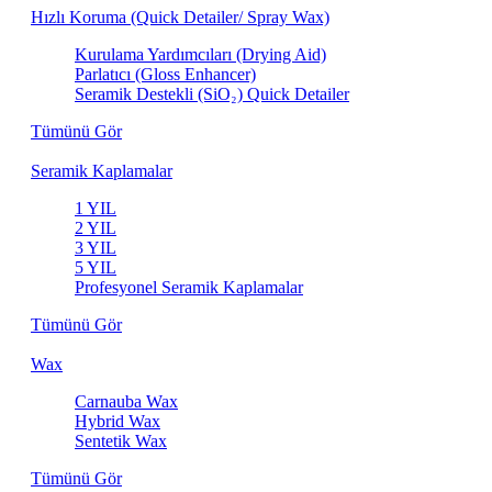
Hızlı Koruma (Quick Detailer/ Spray Wax)
Kurulama Yardımcıları (Drying Aid)
Parlatıcı (Gloss Enhancer)
Seramik Destekli (SiO₂) Quick Detailer
Tümünü Gör
Seramik Kaplamalar
1 YIL
2 YIL
3 YIL
5 YIL
Profesyonel Seramik Kaplamalar
Tümünü Gör
Wax
Carnauba Wax
Hybrid Wax
Sentetik Wax
Tümünü Gör