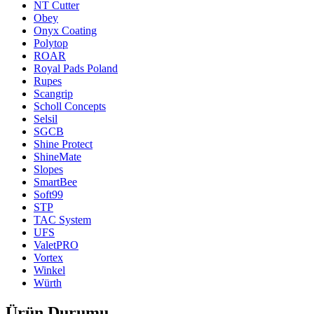
NT Cutter
Obey
Onyx Coating
Polytop
ROAR
Royal Pads Poland
Rupes
Scangrip
Scholl Concepts
Selsil
SGCB
Shine Protect
ShineMate
Slopes
SmartBee
Soft99
STP
TAC System
UFS
ValetPRO
Vortex
Winkel
Würth
Ürün Durumu