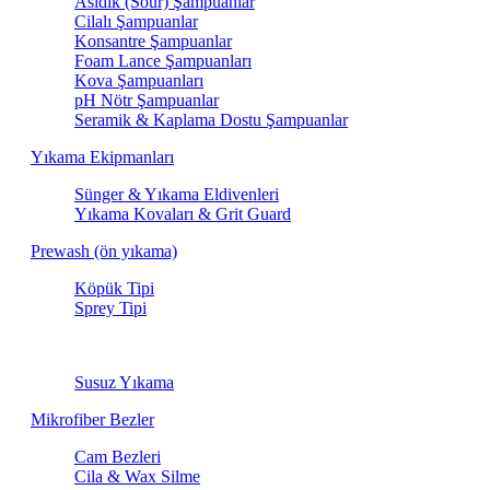
Asidik (Sour) Şampuanlar
Cilalı Şampuanlar
Konsantre Şampuanlar
Foam Lance Şampuanları
Kova Şampuanları
pH Nötr Şampuanlar
Seramik & Kaplama Dostu Şampuanlar
Yıkama Ekipmanları
Sünger & Yıkama Eldivenleri
Yıkama Kovaları & Grit Guard
Prewash (ön yıkama)
Köpük Tipi
Sprey Tipi
Susuz Yıkama
Susuz Yıkama
Mikrofiber Bezler
Cam Bezleri
Cila & Wax Silme