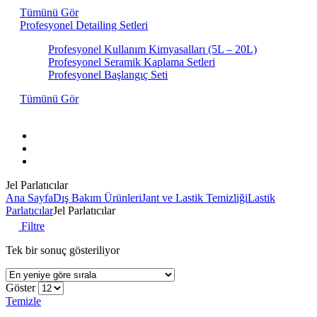
Tümünü Gör
Profesyonel Detailing Setleri
Profesyonel Kullanım Kimyasalları (5L – 20L)
Profesyonel Seramik Kaplama Setleri
Profesyonel Başlangıç Seti
Tümünü Gör
Hakkımızda
İletişim
Markalar
Jel Parlatıcılar
Ana Sayfa
Dış Bakım Ürünleri
Jant ve Lastik Temizliği
Lastik
Parlatıcılar
Jel Parlatıcılar
Filtre
Tek bir sonuç gösteriliyor
Göster
Temizle