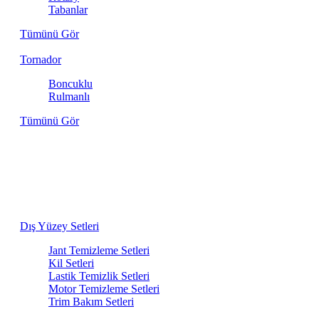
Tabanlar
Tümünü Gör
Tornador
Boncuklu
Rulmanlı
Tümünü Gör
Aracınızın İhtiyacı Olan Her Şey Bir
Arada
Dış yıkamadan iç detaylara kadar, birbiriyle en uyumlu
ürünlerden oluşan bakım setlerini keşfedin.
Dış Yüzey Setleri
Jant Temizleme Setleri
Kil Setleri
Lastik Temizlik Setleri
Motor Temizleme Setleri
Trim Bakım Setleri