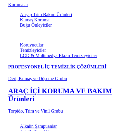
Korumalar
Ahşap Trim Bakım Ürünleri
Kumaş Koruma
Buğu Önleyiciler
Torpido ve Vinil Bakım
Koruyucular
Temizleyiciler
LCD & Multimedya Ekran Temizleyiciler
PROFESYONEL İÇ TEMİZLİK ÇÖZÜMLERİ
Deri, Kumaş ve Döşeme Grubu
ARAÇ İÇİ KORUMA VE BAKIM
Ürünleri
Torpido, Trim ve Vinil Grubu
Şampuanlar
Alkalin Şampuanlar