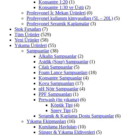
Konsantre 1:20
(1)
Konsantre 1:30 ve Üstü
(2)
Profesyonel İç Mekan Ürünleri
(0)
Profesyonel kullanım kimyasalları (5L – 20L)
(5)
Profesyonel Seramik Kaplamalar
(3)
Stok Fırsatları
(7)
Tüm Ürünler
(529)
Yeni Ürünler
(58)
Yıkama Ürünleri
(55)
Şampuanlar
(38)
Alkalin Şampuanlar
(2)
Asidik (Sour) Şampuanlar
(1)
Cilalı Şampuanlar
(5)
Foam Lance Şampuanları
(18)
Konsantre Şampuanlar
(4)
Kova Şampuanları
(17)
pH Nötr Şampuanlar
(4)
PPF Şampuanları
(1)
Prewash (ön yıkama)
(6)
Köpük Tipi
(4)
Sprey Tipi
(2)
Seramik & Kaplama Dostu Şampuanlar
(6)
Yıkama Ekipmanları
(16)
Kurulama Havluları
(10)
Sünger & Yıkama Eldivenleri
(5)