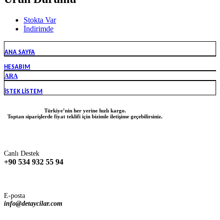
Stokta Var
İndirimde
ANA SAYFA
HESABIM
ARA
İSTEK LISTEM
Türkiye’nin her yerine hızlı kargo.
Toptan siparişlerde fiyat teklifi için bizimle iletişime geçebilirsiniz.
Canlı Destek
+90 534 932 55 94
E-posta
info@detaycilar.com