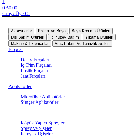
1
0
₺
0,00
Giriş / Üye Ol
Tüm Kategoriler
Aksesuarlar
Polisaj ve Boya
Boya Koruma Ürünleri
Dış Bakım Ürünleri
İç Yüzey Bakım
Yıkama Ürünleri
Makine & Ekipmanlar
Araç Bakım Ve Temizlik Setleri
Fırçalar
Detay Fırçaları
İç Trim Fırçaları
Lastik Fırçaları
Jant Fırçaları
Aplikatörler
Microfiber Aplikatörler
Sünger Aplikatörler
Sprey Ürünleri
Köpük Yapıcı Spreyler
Sprey ve Şişeler
Kimyasal Şişeler