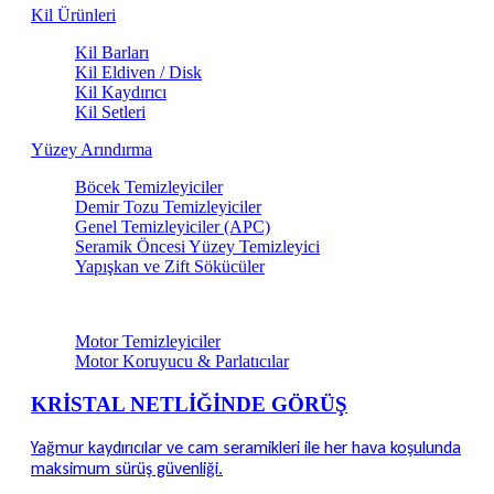
Kil Ürünleri
Kil Barları
Kil Eldiven / Disk
Kil Kaydırıcı
Kil Setleri
Yüzey Arındırma
Böcek Temizleyiciler
Demir Tozu Temizleyiciler
Genel Temizleyiciler (APC)
Seramik Öncesi Yüzey Temizleyici
Yapışkan ve Zift Sökücüler
Motor & Teknik Alan Bakım
Motor Temizleyiciler
Motor Koruyucu & Parlatıcılar
KRİSTAL NETLİĞİNDE GÖRÜŞ
Yağmur kaydırıcılar ve cam seramikleri ile her hava koşulunda
maksimum sürüş güvenliği.