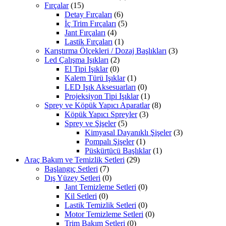
Fırçalar
(15)
Detay Fırçaları
(6)
İç Trim Fırçaları
(5)
Jant Fırçaları
(4)
Lastik Fırçaları
(1)
Karıştırma Ölçekleri / Dozaj Başlıkları
(3)
Led Çalışma Işıkları
(2)
El Tipi Işıklar
(0)
Kalem Türü Işıklar
(1)
LED Işık Aksesuarları
(0)
Projeksiyon Tipi Işıklar
(1)
Sprey ve Köpük Yapıcı Aparatlar
(8)
Köpük Yapıcı Spreyler
(3)
Sprey ve Şişeler
(5)
Kimyasal Dayanıklı Şişeler
(3)
Pompalı Şişeler
(1)
Püskürtücü Başlıklar
(1)
Araç Bakım ve Temizlik Setleri
(29)
Başlangıç Setleri
(7)
Dış Yüzey Setleri
(0)
Jant Temizleme Setleri
(0)
Kil Setleri
(0)
Lastik Temizlik Setleri
(0)
Motor Temizleme Setleri
(0)
Trim Bakım Setleri
(0)