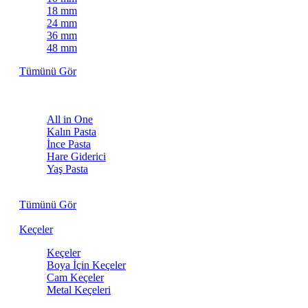
18 mm
24 mm
36 mm
48 mm
Tümünü Gör
Pastalar
All in One
Kalın Pasta
İnce Pasta
Hare Giderici
Yaş Pasta
Kuru Pasta
Tümünü Gör
Keçeler
Keçeler
Boya İçin Keçeler
Cam Keçeler
Metal Keçeleri