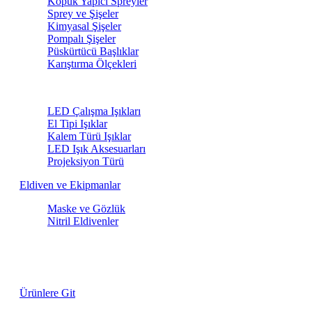
Köpük Yapıcı Spreyler
Sprey ve Şişeler
Kimyasal Şişeler
Pompalı Şişeler
Püskürtücü Başlıklar
Karıştırma Ölçekleri
LED Işıklar
LED Çalışma Işıkları
El Tipi Işıklar
Kalem Türü Işıklar
LED Işık Aksesuarları
Projeksiyon Türü
Eldiven ve Ekipmanlar
Maske ve Gözlük
Nitril Eldivenler
Lastik Fırçaları
Özel Fiyatlarla
Ürünlere Git