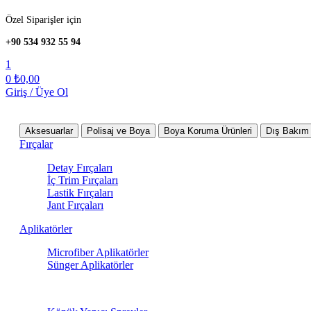
Özel Siparişler için
+90 534 932 55 94
1
0
₺
0,00
Giriş / Üye Ol
Tüm Kategoriler
Aksesuarlar
Polisaj ve Boya
Boya Koruma Ürünleri
Dış Bakım 
Fırçalar
Detay Fırçaları
İç Trim Fırçaları
Lastik Fırçaları
Jant Fırçaları
Aplikatörler
Microfiber Aplikatörler
Sünger Aplikatörler
Sprey Ürünleri