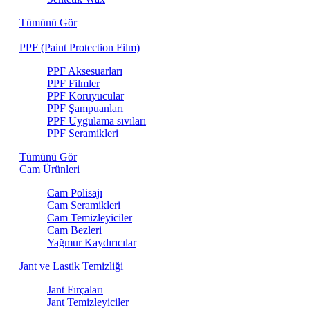
Tümünü Gör
PPF (Paint Protection Film)
PPF Aksesuarları
PPF Filmler
PPF Koruyucular
PPF Şampuanları
PPF Uygulama sıvıları
PPF Seramikleri
Tümünü Gör
Cam Ürünleri
Cam Polisajı
Cam Seramikleri
Cam Temizleyiciler
Cam Bezleri
Yağmur Kaydırıcılar
Jant ve Lastik Temizliği
Jant Fırçaları
Jant Temizleyiciler