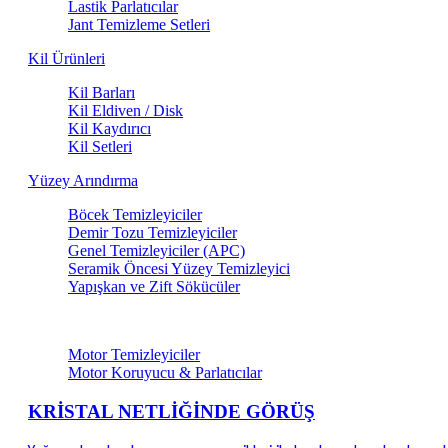
Lastik Parlatıcılar
Jant Temizleme Setleri
Kil Ürünleri
Kil Barları
Kil Eldiven / Disk
Kil Kaydırıcı
Kil Setleri
Yüzey Arındırma
Böcek Temizleyiciler
Demir Tozu Temizleyiciler
Genel Temizleyiciler (APC)
Seramik Öncesi Yüzey Temizleyici
Yapışkan ve Zift Sökücüler
Motor & Teknik Alan Bakım
Motor Temizleyiciler
Motor Koruyucu & Parlatıcılar
KRİSTAL NETLİĞİNDE GÖRÜŞ