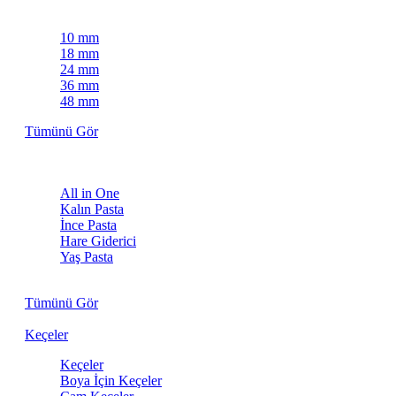
Maskeleme Bantları
10 mm
18 mm
24 mm
36 mm
48 mm
Tümünü Gör
Pastalar
All in One
Kalın Pasta
İnce Pasta
Hare Giderici
Yaş Pasta
Kuru Pasta
Tümünü Gör
Keçeler
Keçeler
Boya İçin Keçeler