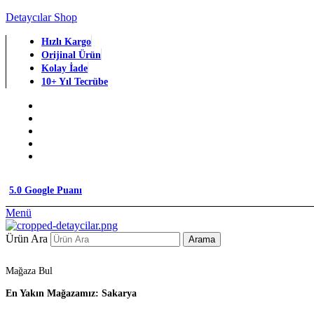
Detaycılar Shop
Hızlı Kargo
Orijinal Ürün
Kolay İade
10+ Yıl Tecrübe
5.0 Google Puanı
Menü
Ürün Ara
Arama
Mağaza Bul
En Yakın Mağazamız: Sakarya