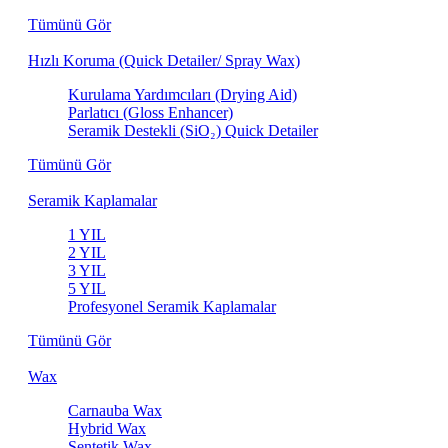
Tümünü Gör
Hızlı Koruma (Quick Detailer/ Spray Wax)
Kurulama Yardımcıları (Drying Aid)
Parlatıcı (Gloss Enhancer)
Seramik Destekli (SiO₂) Quick Detailer
Tümünü Gör
Seramik Kaplamalar
1 YIL
2 YIL
3 YIL
5 YIL
Profesyonel Seramik Kaplamalar
Tümünü Gör
Wax
Carnauba Wax
Hybrid Wax
Sentetik Wax