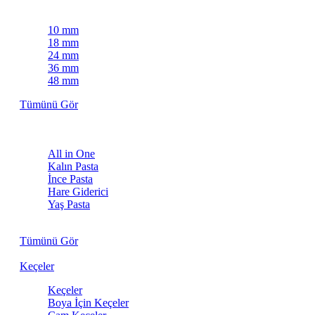
Maskeleme Bantları
10 mm
18 mm
24 mm
36 mm
48 mm
Tümünü Gör
Pastalar
All in One
Kalın Pasta
İnce Pasta
Hare Giderici
Yaş Pasta
Kuru Pasta
Tümünü Gör
Keçeler
Keçeler
Boya İçin Keçeler