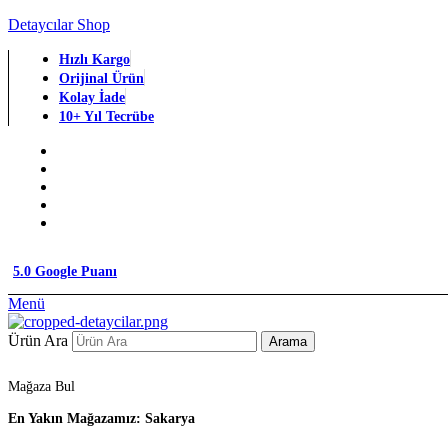
Detaycılar Shop
Hızlı Kargo
Orijinal Ürün
Kolay İade
10+ Yıl Tecrübe
5.0 Google Puanı
Menü
Ürün Ara
Arama
Mağaza Bul
En Yakın Mağazamız: Sakarya