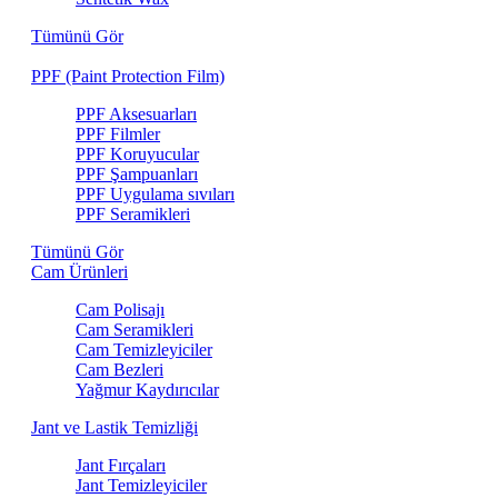
Tümünü Gör
PPF (Paint Protection Film)
PPF Aksesuarları
PPF Filmler
PPF Koruyucular
PPF Şampuanları
PPF Uygulama sıvıları
PPF Seramikleri
Tümünü Gör
Cam Ürünleri
Cam Polisajı
Cam Seramikleri
Cam Temizleyiciler
Cam Bezleri
Yağmur Kaydırıcılar
Jant ve Lastik Temizliği
Jant Fırçaları
Jant Temizleyiciler