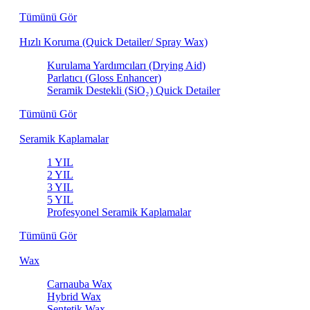
Tümünü Gör
Hızlı Koruma (Quick Detailer/ Spray Wax)
Kurulama Yardımcıları (Drying Aid)
Parlatıcı (Gloss Enhancer)
Seramik Destekli (SiO₂) Quick Detailer
Tümünü Gör
Seramik Kaplamalar
1 YIL
2 YIL
3 YIL
5 YIL
Profesyonel Seramik Kaplamalar
Tümünü Gör
Wax
Carnauba Wax
Hybrid Wax
Sentetik Wax