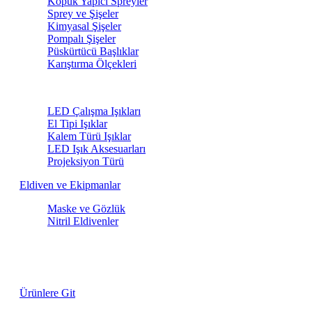
Köpük Yapıcı Spreyler
Sprey ve Şişeler
Kimyasal Şişeler
Pompalı Şişeler
Püskürtücü Başlıklar
Karıştırma Ölçekleri
LED Işıklar
LED Çalışma Işıkları
El Tipi Işıklar
Kalem Türü Işıklar
LED Işık Aksesuarları
Projeksiyon Türü
Eldiven ve Ekipmanlar
Maske ve Gözlük
Nitril Eldivenler
Lastik Fırçaları
Özel Fiyatlarla
Ürünlere Git