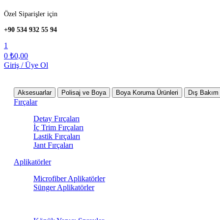
Özel Siparişler için
+90 534 932 55 94
1
0
₺
0,00
Giriş / Üye Ol
Tüm Kategoriler
Aksesuarlar
Polisaj ve Boya
Boya Koruma Ürünleri
Dış Bakım 
Fırçalar
Detay Fırçaları
İç Trim Fırçaları
Lastik Fırçaları
Jant Fırçaları
Aplikatörler
Microfiber Aplikatörler
Sünger Aplikatörler
Sprey Ürünleri