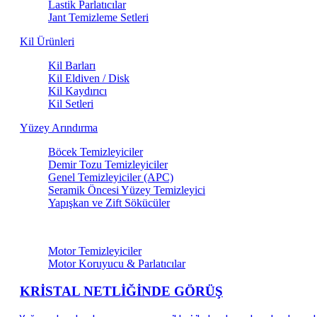
Lastik Parlatıcılar
Jant Temizleme Setleri
Kil Ürünleri
Kil Barları
Kil Eldiven / Disk
Kil Kaydırıcı
Kil Setleri
Yüzey Arındırma
Böcek Temizleyiciler
Demir Tozu Temizleyiciler
Genel Temizleyiciler (APC)
Seramik Öncesi Yüzey Temizleyici
Yapışkan ve Zift Sökücüler
Motor & Teknik Alan Bakım
Motor Temizleyiciler
Motor Koruyucu & Parlatıcılar
KRİSTAL NETLİĞİNDE GÖRÜŞ